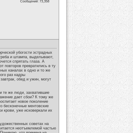
Сообщений: 73,358
орческой убогости эстрадных
треба и штампа, выделывают,
очется спрятать глаза. А
т повторов превратились в ту
ных каналах в одно и то же
ого раз кадры
завтрак, обед и ужин, могут
и те же люди, захватившие
ажение дает сбои? К тому же
воспитает новое поколение
то бесконечные ментовские
 крови, уже исковеркали их
художественных советах на
считается неотъемлемой частью
 Понимаю, что времена на