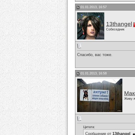
01.01.2013, 16:57
13thangel
Собеседник
Спасибо, вас тоже.
01.01.2013, 16:58
Мак
Живу я
Цитата:
Сообщение от
13thangel