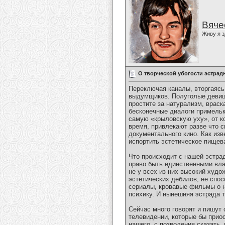
Вяче
Живу я з
О творческой убогости эстра
Переключая каналы, вторгаясь
выдумщиков. Полуголые девицы
простите за натурализм, враск
бесконечные диалоги примельк
самую «крыловскую уху», от ко
время, привлекают разве что 
документального кино. Как изв
испортить эстетическое пищева
Что происходит с нашей эстра
право быть единственными вла
не у всех из них высокий худо
эстетических дебилов, не спос
сериалы, кровавые фильмы о н
психику. И нынешняя эстрада 
Сейчас много говорят и пишут 
телевидении, которые бы прио
нашего, с позволения сказать,