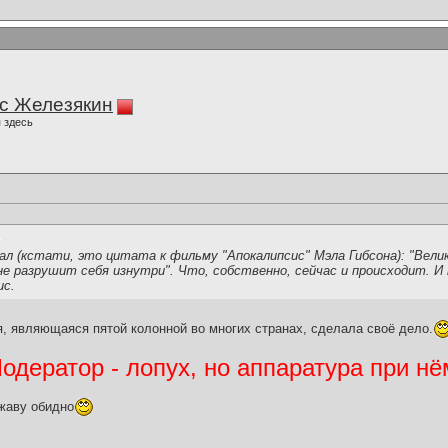
с Железякин
 здесь
ал (кстати, это цитата к фильму "Апокалипсис" Мэла Гибсона): "Вели
 не разрушит себя изнутри". Что, собственно, сейчас и происходит. 
ис.
, являющаяся пятой колонной во многих странах, сделала своё дело.
дератор - лопух, но аппаратура при нё
жаву обидно