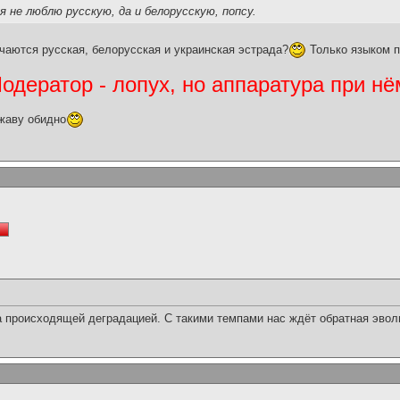
я не люблю русскую, да и белорусскую, попсу.
тся русская, белорусская и украинская эстрада?
Только языком п
дератор - лопух, но аппаратура при нё
жаву обидно
а происходящей деградацией. С такими темпами нас ждёт обратная эволю