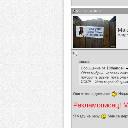
01.01.2013, 16:57
Мак
Живу я
Цитата:
Сообщение от
13thangel
Один мудрый человек сказ
покорить извне, пока она
СССР... Это мировой криз
Они этого и достигли.
Нация
__________________
Рекламописец! Мо
Я мзду не беру
Мне за дер