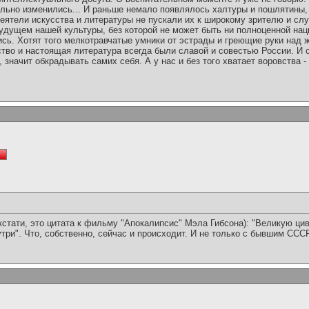
льно изменились... И раньше немало появлялось халтуры и пошлятины, 
еятели искусства и литературы не пускали их к широкому зрителю и слу
будущем нашей культуры, без которой не может быть ни полноценной нац
ись. Хотят того мелкотравчатые умники от эстрады и греющие руки над
ство и настоящая литература всегда были славой и совестью России. И
значит обкрадывать самих себя. А у нас и без того хватает воровства - 
стати, это цитата к фильму "Апокалипсис" Мэла Гибсона): "Великую цив
утри". Что, собственно, сейчас и происходит. И не только с бывшим СССР