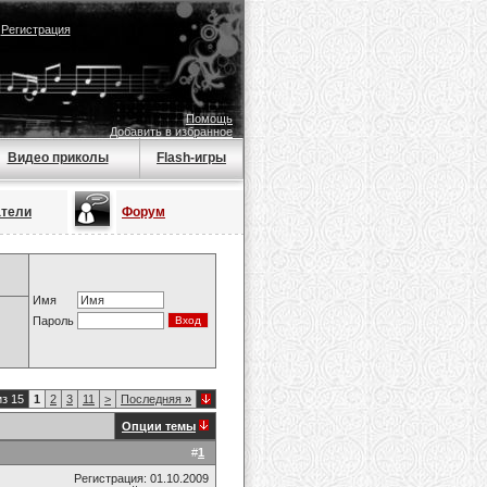
|
Регистрация
Помощь
Добавить в избранное
Видео приколы
Flash-игры
атели
Форум
Имя
Пароль
из 15
1
2
3
11
>
Последняя
»
Опции темы
#
1
Регистрация: 01.10.2009