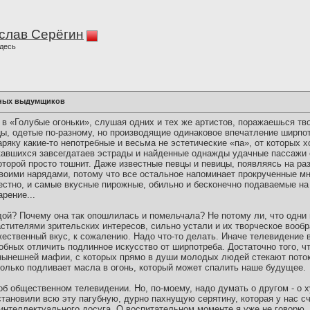
слав Серёгин
десь
дных выдумщиков
 в «Голубые огоньки», слушая одних и тех же артистов, поражаешься тв
, одетые по-разному, но производящие одинаковое впечатление ширпо
аряку какие-то непотребные и весьма не эстетические «па», от которых х
авшихся завсегдатаев эстрады и найденные однажды удачные пассажи о
торой просто тошнит. Даже известные певцы и певицы, появляясь на раз
своими нарядами, потому что все остальное напоминает прокрученные мн
естно, и самые вкусные пирожные, обильно и бесконечно подаваемые на 
рение...
дой? Почему она так опошлилась и помельчала? Не потому ли, что одни 
стителями зрительских интересов, сильно устали и их творческое вообр
жественный вкус, к сожалению. Надо что-то делать. Иначе телевидение 
обных отличить подлинное искусство от ширпотреба. Достаточно того, ч
ынешней мафии, с которых прямо в души молодых людей стекают потоки
только подливает масла в огонь, который может спалить наше будущее.
об общественном телевидении. Но, по-моему, надо думать о другом - о 
становили всю эту пагубную, дурно пахнущую серятину, которая у нас 
 интеллектуального досуга. О воспитательном моменте я уже не говорю.