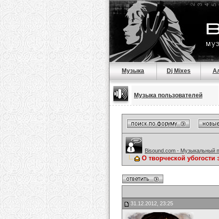
Музыка
Dj Mixes
А
Музыка пользователей
Bisound.com - Музыкальный 
О творческой убогости
31.12.2012, 23:25