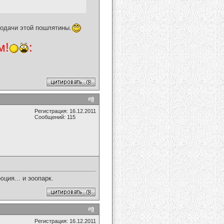
одачи этой пошлятины.
м!
:
#
8
Регистрация: 16.12.2011
Сообщений: 115
ция... и зоопарк.
#
9
Регистрация: 16.12.2011