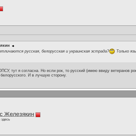
зякин
личаются русская, белорусская и украинская эстрада?
Только яз
СУ, тут я согласна. Но если рок, то русский (имею ввиду ветеранов рок
елорусского. И в лучшую сторону.
с Железякин
 здесь