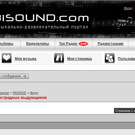
Вход
льбомы
Видеоклипы
Топ Радио
Радиостанции
Моя музыка
Моя страница
Пользов
портал
>
РАЗНОЕ
>
Флуд
 эстрадных выдумщиков
Страница 1 