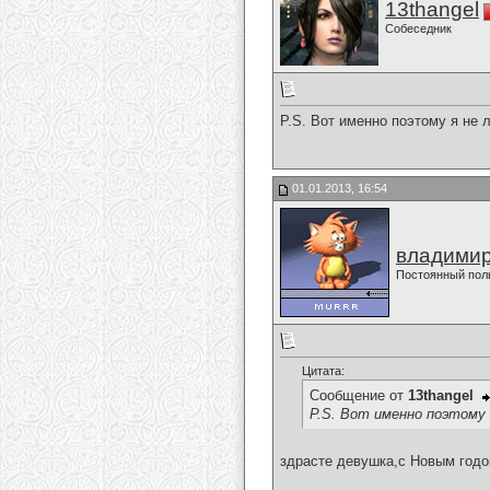
13thangel
Собеседник
P.S. Вот именно поэтому я не 
01.01.2013, 16:54
владимир
Постоянный пол
Цитата:
Сообщение от
13thangel
P.S. Вот именно поэтому 
здрасте девушка,с Новым годом те