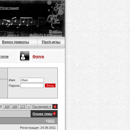
|
Регистрация
Помощь
Добавить в избранное
Видео приколы
Flash-игры
атели
Форум
Имя
Пароль
3
164
165
173
>
Последняя
»
Опции темы
#
1621
Регистрация: 24.09.2011