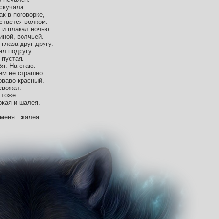
 скучала.
ак в поговорке,
остается волком.
 и плакал ночью.
иной, волчьей.
 глаза друг другу.
ал подругу.
 пустая.
бя. На стаю.
ем не страшно.
роваво-красный.
евожат.
 тоже.
ркая и шалея.
.меня...жалея.