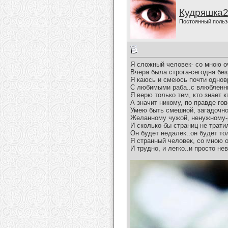
Кудряшка
Постоянный польз
Я сложный человек- со мною о
Вчера была строга-сегодня бе
Я каюсь и смеюсь почти одно
С любимыми раба..с влюблен
Я верю только тем, кто знает к
А значит никому, по правде го
Умею быть смешной, загадочно
Желанному чужой, ненужному-
И сколько бы страниц не трати
Он будет недалек..он будет то
Я странный человек, со мною 
И трудно, и легко..и просто не