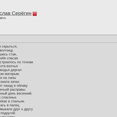
слав Серёгин
десь
я скрыться,
 волчицу.
шись стае,
тебя спасая.
строилось по точкам.
хота волчья
оводья дергал.
ком матерым.
ая на лапы
узнала запах.
ет назад в облаву
ечьей расправы.
чный день весенний.
 спасенье.
обою в спальне.
лась в палец.
выкали друг к другу.
 подругой.
о печален.