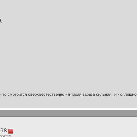
й,
что смотрится сверхъестественно - я такая зараза сильная, Я - сплошн
298
ователь