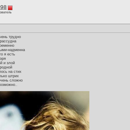
298
ователь
чень трудно
зрассудна
временно
ными-надменна
то я есть
воря
й и злой
родной
лось на стих
лько штрих
очень сложно
возможно..