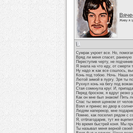
Вяче
Живу я з
Сумрак укроет все. Но, помога
Вряд ли меня спасет, раненую
Переступив черту, не подчинив
Я знала на что иду, от смерти 
Ну надо ж как все сошлось, вы
Конь под тобою. Ночь. Наша о
Лютой зимой в пургу. Зря ты п
Рухнул конь на бегу под вожа
Стая сомкнула круг. И, припад
Перед броском, я вдруг резко 
Как он мне был знаком! Пять л
Спас ты меня щенком от челов
Взял и принес во двор в солне
Людям наперекор, мне подарив
Помню, как поселил рядом с с
Я, отблагодарив, тут же вцепи
Но время быстрей коня. Мы при
Ты называл меня верной своей
Вдов был и одинок. Чаще всег