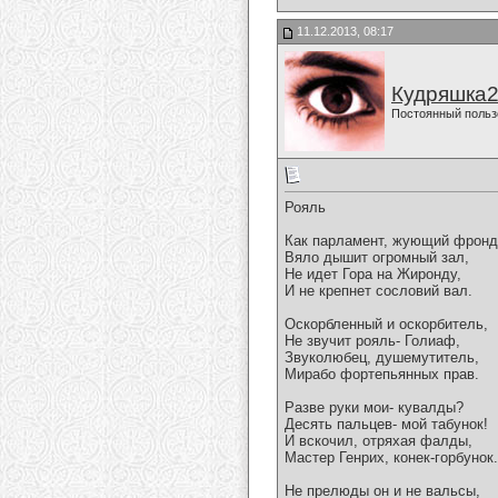
11.12.2013, 08:17
Кудряшка
Постоянный польз
Рояль
Как парламент, жующий фронд
Вяло дышит огромный зал,
Не идет Гора на Жиронду,
И не крепнет сословий вал.
Оскорбленный и оскорбитель,
Не звучит рояль- Голиаф,
Звуколюбец, душемутитель,
Мирабо фортепьянных прав.
Разве руки мои- кувалды?
Десять пальцев- мой табунок!
И вскочил, отряхая фалды,
Мастер Генрих, конек-горбунок.
Не прелюды он и не вальсы,