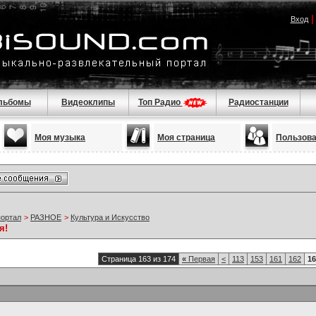
Вход
льбомы
Видеоклипы
Топ Радио
Радиостанции
Моя музыка
Моя страница
Пользов
портал
>
РАЗНОЕ
>
Культура и Искусство
я!
Страница 163 из 174
«
Первая
<
113
153
161
162
16