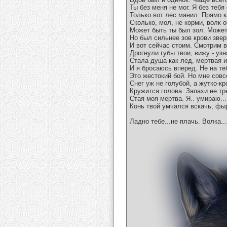
Ты без меня не мог. Я без тебя
Только вот лес манил. Прямо к
Сколько, мол, не корми, волк 
Может быть ты был зол. Может
Но был сильнее зов крови звер
И вот сейчас стоим. Смотрим в
Дрогнули губы твои, вижу - узн
Стала душа как лед, мертвая и
И я бросаюсь вперед. Не на те
Это жестокий бой. Но мне совс
Снег уж не голубой, а жутко-к
Кружится голова. Запахи не тр
Стая моя мертва. Я.. умираю...
Конь твой умчался вскачь, фы
Ладно тебе...не плачь. Волка..