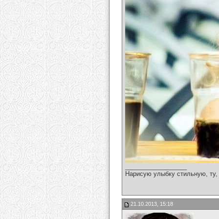
__________________
Нарисую улыбку стильную, ту, 
21.10.2013, 15:18