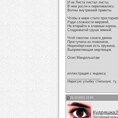
И не Листа листал листы,
В нем росли и переливались
Волны внутренней правоты.
Чтобы в мире стало просторне
Ради сложности мировой,
Не втирайте в клавиши корень
Сладковатой груши земной.
Чтоб смолою соната джина
Проступила из позвонков,
Нюренбергская есть пружина,
Выпрямляющая мертвецов.
Осип Мандельштам
иллюстрация с яндекса
__________________
Нарисую улыбку стильную, ту, 
21.12.2013, 11:50
Кудряшка
Постоянный польз