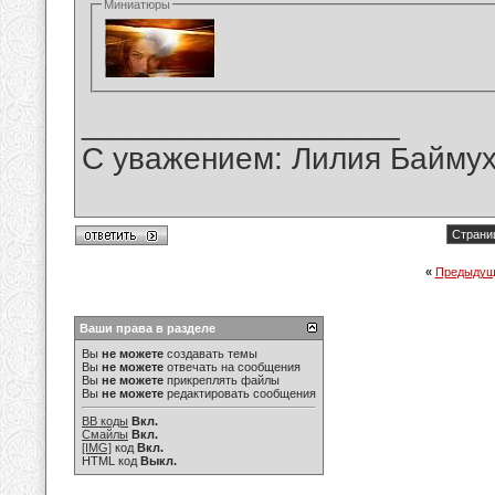
Миниатюры
__________________
С уважением: Лилия Байму
Страниц
«
Предыдущ
Ваши права в разделе
Вы
не можете
создавать темы
Вы
не можете
отвечать на сообщения
Вы
не можете
прикреплять файлы
Вы
не можете
редактировать сообщения
BB коды
Вкл.
Смайлы
Вкл.
[IMG]
код
Вкл.
HTML код
Выкл.