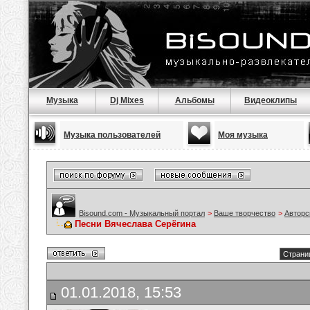
Музыка
Dj Mixes
Альбомы
Видеоклипы
Музыка пользователей
Моя музыка
Bisound.com - Музыкальный портал
>
Ваше творчество
>
Авторс
Песни Вячеслава Серёгина
Страниц
01.01.2018, 15:53