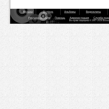
Музыка
Dj mixes
Альбомы
Видеоклипы
Реклама на сайте
Помощь
Администрация
Служба под
Все права защищены © 2007-2026 Bisou