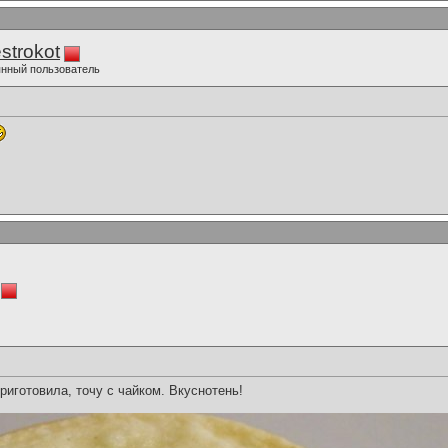
strokot
нный пользователь
иготовила, точу с чайком. Вкуснотень!