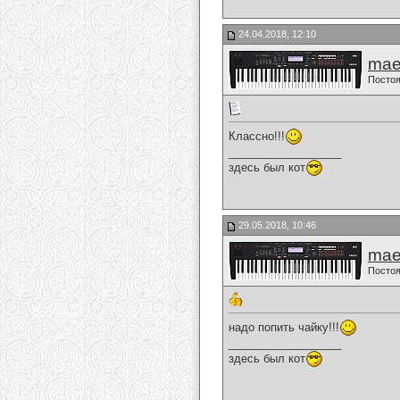
24.04.2018, 12:10
mae
Постоя
Классно!!!
__________________
здесь был кот
29.05.2018, 10:46
mae
Постоя
надо попить чайку!!!
__________________
здесь был кот