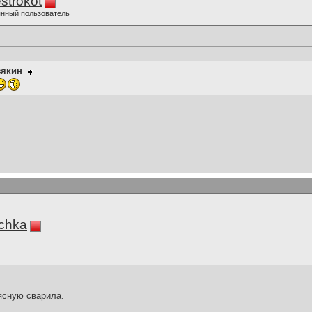
strokot
нный пользователь
зякин
chka
ясную сварила.