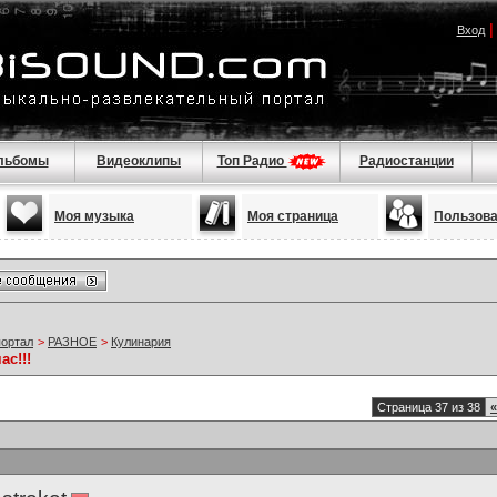
Вход
льбомы
Видеоклипы
Топ Радио
Радиостанции
Моя музыка
Моя страница
Пользов
портал
>
РАЗНОЕ
>
Кулинария
ас!!!
Страница 37 из 38
«