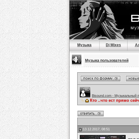
Музыка
Dj Mixes
А
Музыка пользователей
Bisound.com - Музыкальный 
Кто ..что ест прямо сейч
13.12.2017, 08:51