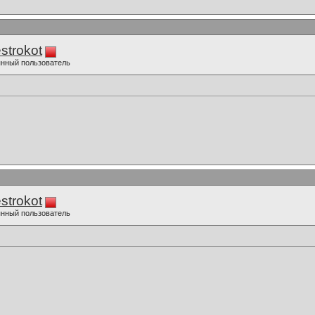
strokot
нный пользователь
strokot
нный пользователь