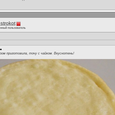
strokot
нный пользователь
ром приготовила, точу с чайком. Вкуснотень!