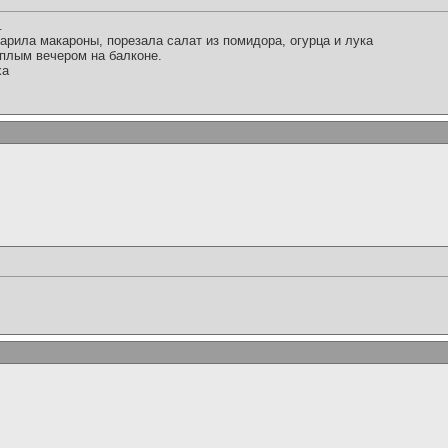
.
арила макароны, порезала салат из помидора, огурца и лука
плым вечером на балконе.
ха