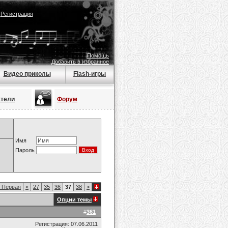
|
Регистрация
Помощь
Добавить в избранное
Видео приколы
Flash-игры
атели
Форум
Имя
Пароль
Первая
<
27
35
36
37
38
>
Опции темы
#
361
Регистрация: 07.06.2011