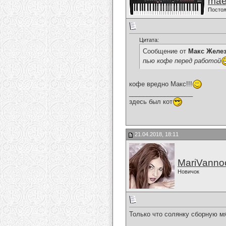
mae
Постоя
Цитата:
Сообщение от
Макс Желе
пью кофе перед работой
кофе вредно Макс!!!
__________________
здесь был кот
21.04.2018, 18:11
MariVanno
Новичок
Только что солянку сборную м