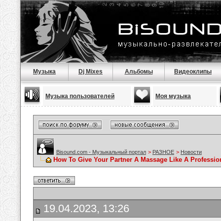
Музыка
Dj Mixes
Альбомы
Видеоклипы
Музыка пользователей
Моя музыка
Bisound.com - Музыкальный портал
>
РАЗНОЕ
>
Новости
How To Give Your Partner A Massage Like A Professio
19.04.2023, 13:26