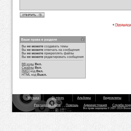
«
Предыдущ
Ваши права в разделе
Вы
не можете
создавать темы
Вы
не можете
отвечать на сообщения
Вы
не можете
прикреплять файлы
Вы
не можете
редактировать сообщения
BB коды
Вкл.
Смайлы
Вкл.
[IMG]
код
Вкл.
HTML код
Выкл.
Музыка
Dj mixes
Альбомы
Видеоклипы
Реклама на сайте
Помощь
Администрация
Служба под
Все права защищены © 2007-2026 Bisou