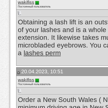
wakifiss
Постоянный пользователь
Obtaining a lash lift is an ou
of your lashes and is a whole 
extension. It likewise takes m
microbladed eyebrows. You ca
a
lashes perm
20.04.2023, 10:51
wakifiss
Постоянный пользователь
Order a New South Wales ( N
minimum driving age in New S