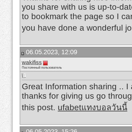
you share with us is up-to-dat
to bookmark the page so I ca
you have done a wonderful j
06.05.2023, 12:09
wakifiss
Постоянный пользователь
Great Information sharing .. I 
thanks for giving us go throug
this post.
ufabetแทงบอลวันนี้
06.05.2023, 15:26