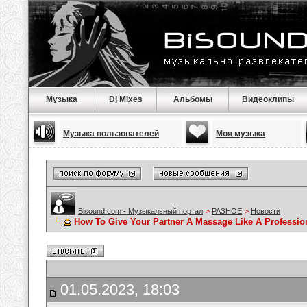
Музыка
Dj Mixes
Альбомы
Видеоклипы
Музыка пользователей
Моя музыка
Bisound.com - Музыкальный портал
>
РАЗНОЕ
>
Новости
How To Give Your Partner A Massage Like A Professio
01.05.2023, 18:03