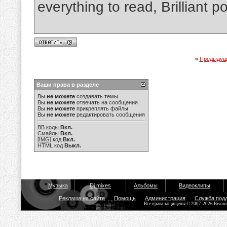
everything to read, Brilliant p
«
Предыдущ
Ваши права в разделе
Вы
не можете
создавать темы
Вы
не можете
отвечать на сообщения
Вы
не можете
прикреплять файлы
Вы
не можете
редактировать сообщения
BB коды
Вкл.
Смайлы
Вкл.
[IMG]
код
Вкл.
HTML код
Выкл.
Музыка
Dj mixes
Альбомы
Видеоклипы
Реклама на сайте
Помощь
Администрация
Служба под
Все права защищены © 2007-2026 Bisou