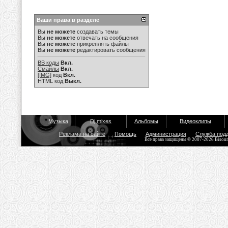
Ваши права в разделе
Вы
не можете
создавать темы
Вы
не можете
отвечать на сообщения
Вы
не можете
прикреплять файлы
Вы
не можете
редактировать сообщения
BB коды
Вкл.
Смайлы
Вкл.
[IMG]
код
Вкл.
HTML код
Выкл.
Музыка
Dj mixes
Альбомы
Видеоклипы
Реклама на сайте
Помощь
Администрация
Служба под
Все права защищены © 2007-2026 Bisou