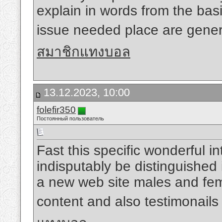
explain in words from the basis 
issue needed place are gener
สมาชิกแทงบอล
13.12.2023, 10:00
folefir350
Постоянный пользователь
Fast this specific wonderful in
indisputably be distinguished 
a new web site males and fema
content and also testimonails