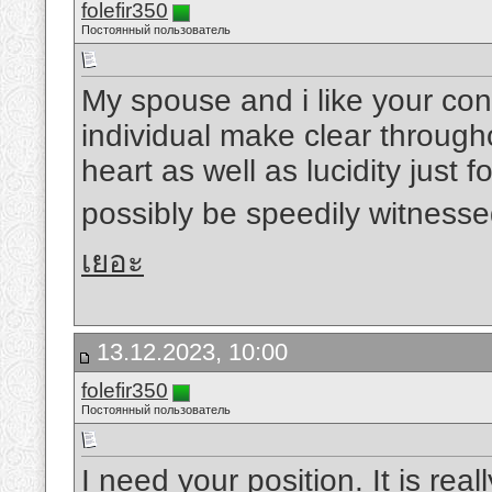
folefir350
Постоянный пользователь
My spouse and i like your cont
individual make clear throug
heart as well as lucidity just 
possibly be speedily witness
เยอะ
13.12.2023, 10:00
folefir350
Постоянный пользователь
I need your position. It is rea