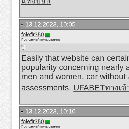
แทงบอล
13.12.2023, 10:05
folefir350
Постоянный пользователь
Easily that website can certai
popularity concerning nearly al
men and women, car without 
assessments.
UFABETทางเข้
13.12.2023, 10:10
folefir350
Постоянный пользователь