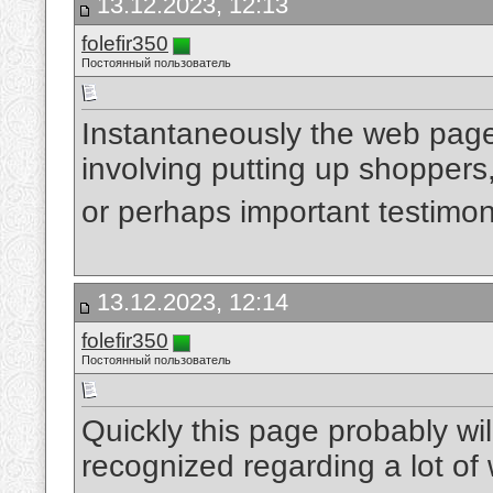
13.12.2023, 12:13
folefir350
Постоянный пользователь
Instantaneously the web page
involving putting up shoppers
or perhaps important testimon
13.12.2023, 12:14
folefir350
Постоянный пользователь
Quickly this page probably wi
recognized regarding a lot of 