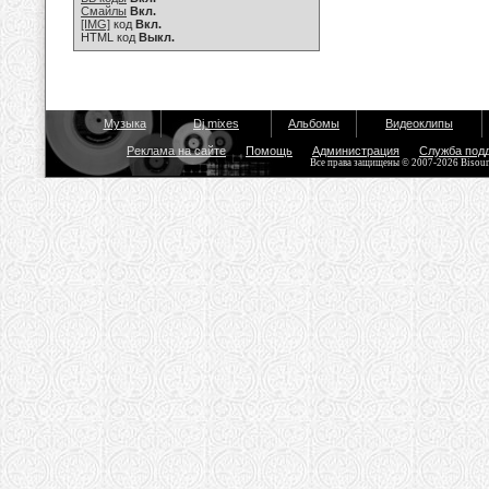
Смайлы
Вкл.
[IMG]
код
Вкл.
HTML код
Выкл.
Музыка
Dj mixes
Альбомы
Видеоклипы
Реклама на сайте
Помощь
Администрация
Служба под
Все права защищены © 2007-2026 Bisou