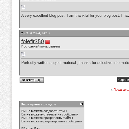
A very excellent blog post. I am thankful for your blog post. I ha
03.04.2024, 14:10
folefir350
Постоянный пользователь
Perfectly written subject material , thanks for selective informati
Страни
«
Предыдущ
Ваши права в разделе
Вы
не можете
создавать темы
Вы
не можете
отвечать на сообщения
Вы
не можете
прикреплять файлы
Вы
не можете
редактировать сообщения
BB коды
Вкл.