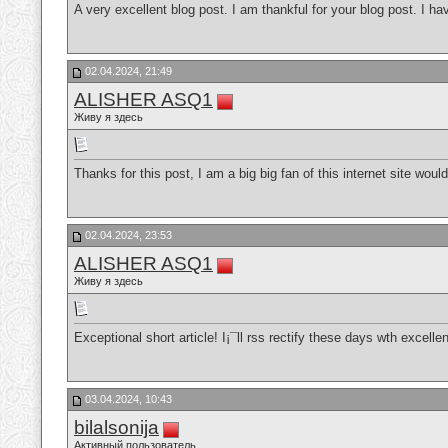
A very excellent blog post. I am thankful for your blog post. I ha
02.04.2024, 21:49
ALISHER ASQ1
Живу я здесь
Thanks for this post, I am a big big fan of this internet site wou
02.04.2024, 23:53
ALISHER ASQ1
Живу я здесь
Exceptional short article! I¡¯ll rss rectify these days wth excelle
03.04.2024, 10:43
bilalsonija
Активный пользователь