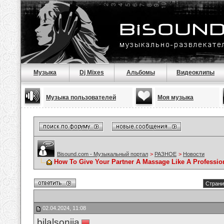
Музыка
Dj Mixes
Альбомы
Видеоклипы
Музыка пользователей
Моя музыка
Bisound.com - Музыкальный портал
>
РАЗНОЕ
>
Новости
How To Give Your Partner A Massage Like A Professio
Страни
02.04.2024, 11:08
bilalsonija