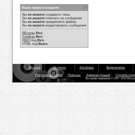
Ваши права в разделе
Вы
не можете
создавать темы
Вы
не можете
отвечать на сообщения
Вы
не можете
прикреплять файлы
Вы
не можете
редактировать сообщения
BB коды
Вкл.
Смайлы
Вкл.
[IMG]
код
Вкл.
HTML код
Выкл.
Музыка
Dj mixes
Альбомы
Видеоклипы
Реклама на сайте
Помощь
Администрация
Служба под
Все права защищены © 2007-2026 Bisou