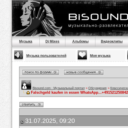
Музыка
Dj Mixes
Альбомы
Видеоклипы
Музыка пользователей
Моя музыка
Bisound.com - Музыкальный портал
>
Обсуждения
>
Классическ
Falschgeld kaufen in essen WhatsApp...+4915212508422 
31.07.2025, 09:20