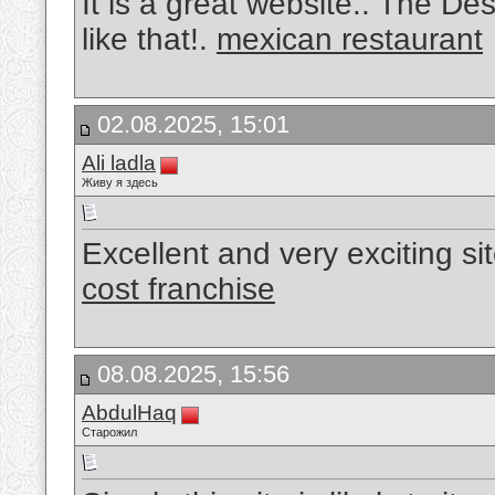
It is a great website.. The D
like that!.
mexican restaurant
02.08.2025, 15:01
Ali ladla
Живу я здесь
Excellent and very exciting s
cost franchise
08.08.2025, 15:56
AbdulHaq
Старожил