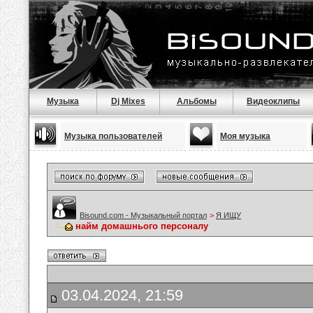
Музыка
Dj Mixes
Альбомы
Видеоклипы
Музыка пользователей
Моя музыка
Bisound.com - Музыкальный портал
>
Я ИЩУ
найм домашнього персоналу
03.04.2024, 21:59