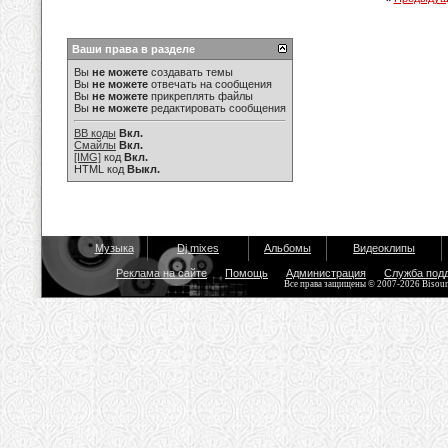
Ваши права в разделе
Вы
не можете
создавать темы
Вы
не можете
отвечать на сообщения
Вы
не можете
прикреплять файлы
Вы
не можете
редактировать сообщения
BB коды
Вкл.
Смайлы
Вкл.
[IMG]
код
Вкл.
HTML код
Выкл.
Музыка
Dj mixes
Альбомы
Видеоклипы
Реклама на сайте
Помощь
Администрация
Служба под
Все права защищены © 2007-2026 Bisou