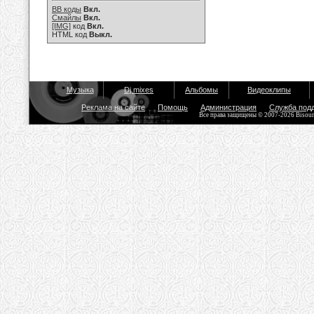
BB коды
Вкл.
Смайлы
Вкл.
[IMG]
код
Вкл.
HTML код
Выкл.
Музыка
Dj mixes
Альбомы
Видеоклипы
Реклама на сайте
Помощь
Администрация
Служба под
Все права защищены © 2007-2026 Bisou