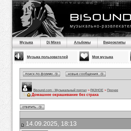
Музыка
Dj Mixes
Альбомы
Видеоклипы
Музыка пользователей
Моя музыка
Bisound.com - Музыкальный портал
>
РАЗНОЕ
>
Прочее
Домашнее окрашивание без страха
14.09.2025, 18:13