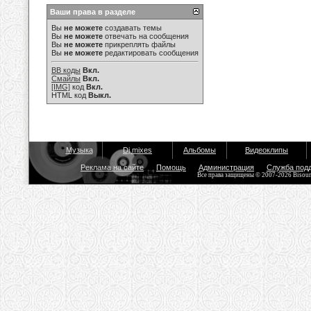
Ваши права в разделе
Вы
не можете
создавать темы
Вы
не можете
отвечать на сообщения
Вы
не можете
прикреплять файлы
Вы
не можете
редактировать сообщения
BB коды
Вкл.
Смайлы
Вкл.
[IMG]
код
Вкл.
HTML код
Выкл.
Музыка
Dj mixes
Альбомы
Видеоклипы
Реклама на сайте
Помощь
Администрация
Служба под
Все права защищены © 2007-2026 Bisou