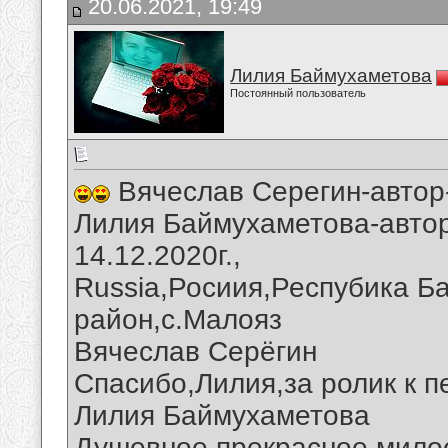
20.06.2021, 19:49
Лилия Баймухаметова
Постоянный пользователь
Вячеслав Серегин-автор-
Лилия Баймухаметова-автор
14.12.2020г.,
Russia,Росиия,Респубика Б
район,с.Малояз
Вячеслав Серёгин
Спасибо,Лилия,за ролик к п
Лилия Баймухаметова
Душевное,прекрасное,милое