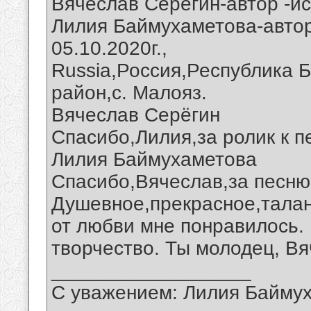
Вячеслав Серегин-автор -ис
Лилия Баймухаметова-автор
05.10.2020г.,
Russia,Россия,Республика 
район,с. Малояз.
Вячеслав Серёгин
Спасибо,Лилия,за ролик к п
Лилия Баймухаметова
Спасибо,Вячеслав,за песню
Душевное,прекрасное,талан
от любви мне понравилось.
творчество. Ты молодец, Вя
__________________
С уважением: Лилия Байму