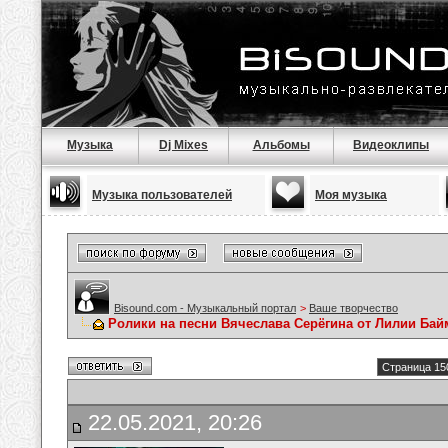
Музыка
Dj Mixes
Альбомы
Видеоклипы
Музыка пользователей
Моя музыка
Bisound.com - Музыкальный портал
>
Ваше творчество
Ролики на песни Вячеслава Серёгина от Лилии Ба
Страница 15
22.05.2021, 20:26