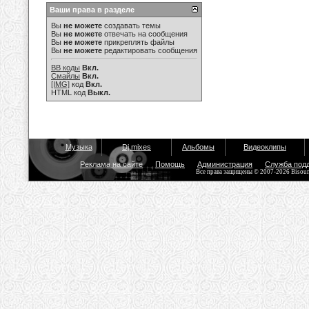
Ваши права в разделе
Вы
не можете
создавать темы
Вы
не можете
отвечать на сообщения
Вы
не можете
прикреплять файлы
Вы
не можете
редактировать сообщения
BB коды
Вкл.
Смайлы
Вкл.
[IMG]
код
Вкл.
HTML код
Выкл.
Музыка
Dj mixes
Альбомы
Видеоклипы
Реклама на сайте
Помощь
Администрация
Служба под
Все права защищены © 2007-2026 Bisou