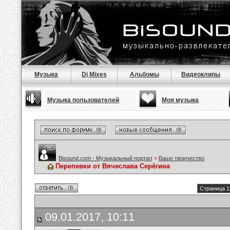
Музыка
Dj Mixes
Альбомы
Видеоклипы
Музыка пользователей
Моя музыка
Bisound.com - Музыкальный портал
>
Ваше творчество
Перепевки от Вячеслава Серёгина
Страница 1
09.01.2017, 10:11