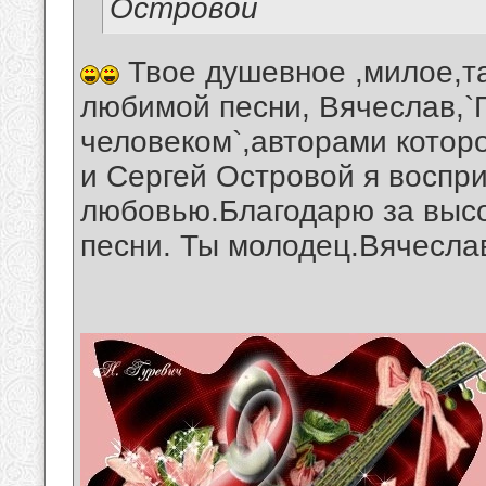
Островой
Твое душевное ,милое,т
любимой песни, Вячеслав,`П
человеком`,авторами котор
и Сергей Островой я воспр
любовью.Благодарю за выс
песни. Ты молодец.Вячесла