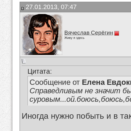
27.01.2013, 07:47
Вячеслав Серёгин
Живу я здесь
Цитата:
Сообщение от
Елена Евдо
Справедливым не значит б
суровым...ой.боюсь,боюсь,бо
Иногда нужно побыть и в так