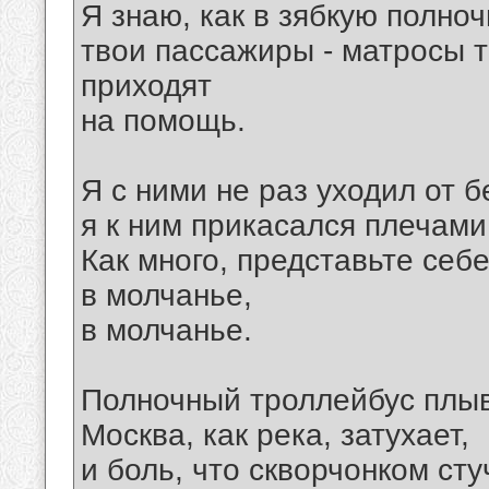
Я знаю, как в зябкую полноч
твои пассажиры - матросы т
приходят
на помощь.
Я с ними не раз уходил от б
я к ним прикасался плечами.
Как много, представьте себ
в молчанье,
в молчанье.
Полночный троллейбус плыв
Москва, как река, затухает,
и боль, что скворчонком сту