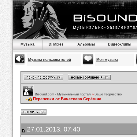
Музыка
Dj Mixes
Альбомы
Видеоклипы
Музыка пользователей
Моя музыка
Bisound.com - Музыкальный портал
>
Ваше творчество
Перепевки от Вячеслава Серёгина
27.01.2013, 07:40