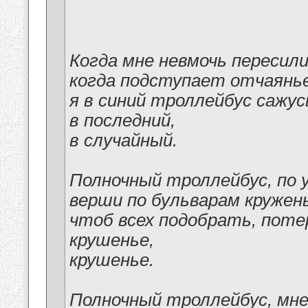
Когда мне невмочь пересили
когда подступает отчаянье
я в синий троллейбус сажусь
в последний,
в случайный.
Полночный троллейбус, по у
верши по бульварам кружен
чтоб всех подобрать, поте
крушенье,
крушенье.
Полночный троллейбус, мне