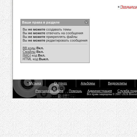
«
Предыдущ
Ваши права в разделе
Вы
не можете
создавать темы
Вы
не можете
отвечать на сообщения
Вы
не можете
прикреплять файлы
Вы
не можете
редактировать сообщения
BB коды
Вкл.
Смайлы
Вкл.
[IMG]
код
Вкл.
HTML код
Выкл.
Музыка
Dj mixes
Альбомы
Видеоклипы
Реклама на сайте
Помощь
Администрация
Служба под
Все права защищены © 2007-2026 Bisou