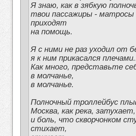
Я знаю, как в зябкую полноч
твои пассажиры - матросы 
приходят
на помощь.
Я с ними не раз уходил от б
я к ним прикасался плечами..
Как много, представьте се
в молчанье,
в молчанье.
Полночный троллейбус плы
Москва, как река, затухает,
и боль, что скворчонком сту
стихает,