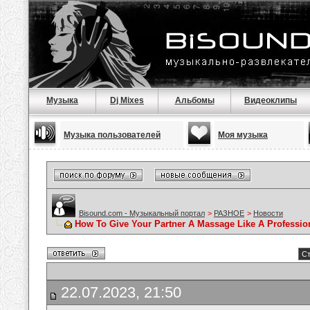
Музыка
Dj Mixes
Альбомы
Видеоклипы
Музыка пользователей
Моя музыка
Bisound.com - Музыкальный портал
>
РАЗНОЕ
>
Новости
How To Give Your Partner A Massage Like A Professio
Ст
22.07.2023, 21:50