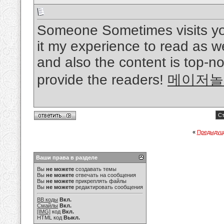
Someone Sometimes visits yo
it my experience to read as we
and also the content is top-no
provide the readers!
메이저놀
Ст
«
Предыдущ
Ваши права в разделе
Вы
не можете
создавать темы
Вы
не можете
отвечать на сообщения
Вы
не можете
прикреплять файлы
Вы
не можете
редактировать сообщения
BB коды
Вкл.
Смайлы
Вкл.
[IMG]
код
Вкл.
HTML код
Выкл.