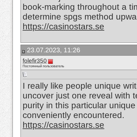
book-marking throughout a tim
determine spgs method upwa
https://casinostars.se
23.07.2023, 11:26
folefir350
Постоянный пользователь
I really like people unique wri
uncover just one reveal with 
purity in this particular unique 
conveniently encountered.
https://casinostars.se