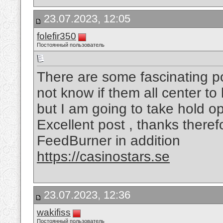
23.07.2023, 12:05
folefir350
Постоянный пользователь
There are some fascinating poi
not know if them all center to
but I am going to take hold opin
Excellent post , thanks theref
FeedBurner in addition
https://casinostars.se
23.07.2023, 12:36
wakifiss
Постоянный пользователь