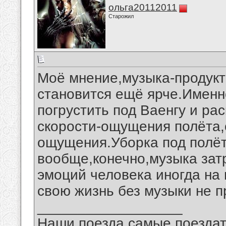
ольга20112011
Старожил
Моё мнение,музыка-продукт
становится ещё ярче.Именн
погрустить под Ваенгу и ра
скорости-ощущения полёта,
ощущения.Уборка под полё
вообще,конечно,музыка зат
эмоций человека иногда на
свою жизнь без музыки не п
__________________
Наши поезда самые поездат