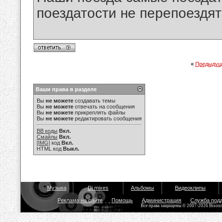
поездатости не перепоездят
«
Предыдущ
Ваши права в разделе
Вы
не можете
создавать темы
Вы
не можете
отвечать на сообщения
Вы
не можете
прикреплять файлы
Вы
не можете
редактировать сообщения
BB коды
Вкл.
Смайлы
Вкл.
[IMG]
код
Вкл.
HTML код
Выкл.
Музыка
Dj mixes
Альбомы
Видеоклипы
Реклама на сайте
Помощь
Администрация
Служба под
Все права защищены © 2007-2026 Bisou