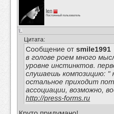
len
Постоянный пользователь
Цитата:
Сообщение от
smile1991
в голове роем много мысл
уровне инстинктов. перв
слушаешь композицию: " н
остальное приходит пот
ассоциации, возможно, в
http://press-forms.ru
Круто придумано!