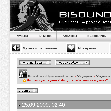
Музыка
Dj Mixes
Альбомы
Видеоклипы
Музыка пользователей
Моя музыка
Bisound.com - Музыкальный портал
>
Обсуждения
>
Общие воп
Что ты чувствуешь? Что для тебя значит музыка?
25.09.2009, 02:40