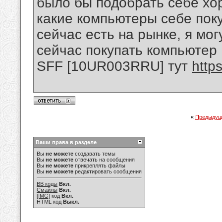
было бы подобрать себе хо
какие компьютеры себе покуп
сейчас есть на рынке, я мог
сейчас покупать компьют
SFF [10UR003RRU] тут
http
«
Предыдущ
Ваши права в разделе
Вы
не можете
создавать темы
Вы
не можете
отвечать на сообщения
Вы
не можете
прикреплять файлы
Вы
не можете
редактировать сообщения
BB коды
Вкл.
Смайлы
Вкл.
[IMG]
код
Вкл.
HTML код
Выкл.