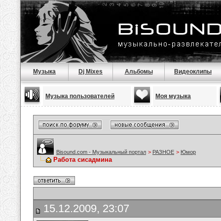
Музыка
Dj Mixes
Альбомы
Видеоклипы
Музыка пользователей
Моя музыка
Bisound.com - Музыкальный портал
>
РАЗНОЕ
>
Юмор
Работа сисадмина
15.12.2009, 23:07