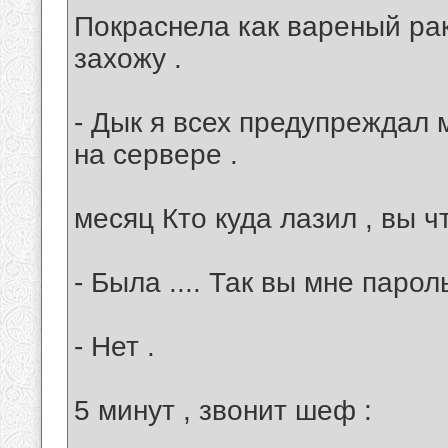
Покраснела как вареный рак 
захожу .
- Дык я всех предупреждал 
на сервере .
месяц Кто куда лазил , вы ч
- Была .... Так вы мне паро
- Нет .
5 минут , звонит шеф :