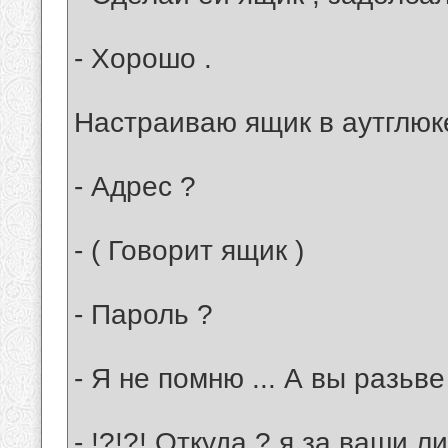
- Хорошо .
Настраиваю ящик в аутглюке
- Адрес ?
- ( Говорит ящик )
- Пароль ?
- Я не помню ... А вы разьве
- !?!?! Откуда ? я за ваши 