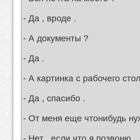
- Да , вроде .
- А документы ?
- Да .
- А картинка с рабочего сто
- Да , спасибо .
- От меня еще чтонибудь ну
- Нет , если что я позвоню .