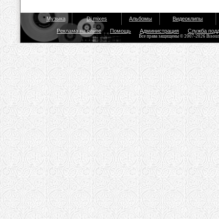
Музыка
Dj mixes
Альбомы
Видеоклипы
Реклама на сайте
Помощь
Администрация
Служба под
Все права защищены © 2007-2026 Bisou