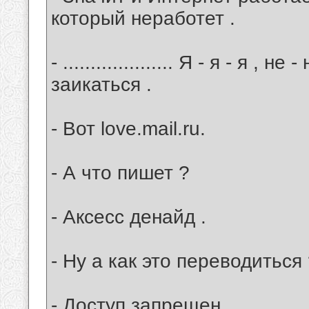
который неработет .
- .................... Я - я - я , 
заикаться .
- Вот love.mail.ru.
- А что пишет ?
- Аксесс денайд .
- Ну а как это переводиться
- Доступ запрещен .