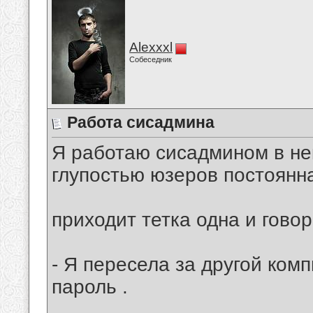
Alexxxl
Собеседник
Работа сисадмина
Я работаю сисадмином в нек
глупостью юзеров постоянна
приходит тетка одна и говор
- Я пересела за другой ком
пароль .