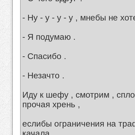
- Ну - у - у - у , мнебы не х
- Я подумаю .
- Спасибо .
- Незачто .
Иду к шефу , смотрим , спло
прочая хрень ,
еслибы ограничения на тра
качала .