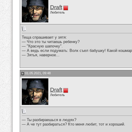
Draft
Любитель
Теща спрашивает у зятя:
— Что это ты читаешь ребенку?
— "Красную шапочку".
— А ведь если подумать: Волк съел бабушку! Какой кошмар!
— Зятья, наверное...
01.05.2021, 09:48
Draft
Любитель
— Ты разбираешься в людях?
— А че тут разбираться? Кто меня любит, тот и хороший.