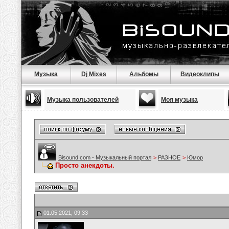
Музыка
Dj Mixes
Альбомы
Видеоклипы
Музыка пользователей
Моя музыка
Bisound.com - Музыкальный портал
>
РАЗНОЕ
>
Юмор
Просто анекдоты.
01.05.2021, 09:33