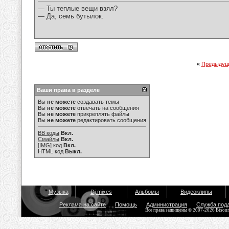
— Ты теплые вещи взял?
— Да, семь бутылок.
«
Предыдущ
Ваши права в разделе
Вы
не можете
создавать темы
Вы
не можете
отвечать на сообщения
Вы
не можете
прикреплять файлы
Вы
не можете
редактировать сообщения
BB коды
Вкл.
Смайлы
Вкл.
[IMG]
код
Вкл.
HTML код
Выкл.
Музыка
Dj mixes
Альбомы
Видеоклипы
Реклама на сайте
Помощь
Администрация
Служба под
Все права защищены © 2007-2026 Bisou