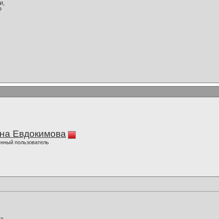
и,
?
на Евдокимова
нный пользователь