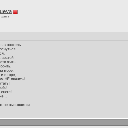
lueva
 здесь
чь в постель.
роснуться
ся,
 вестей.
осто жить,
порить,
на море,
и в горе,
том НЕ любить!
чтать!
небе!
 снеге!
е...
ак не высыпается...