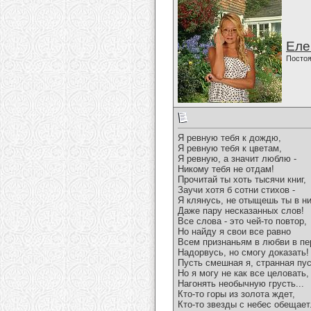
Еле
Постоя
Я ревную тебя к дождю,
Я ревную тебя к цветам,
Я ревную, а значит люблю -
Никому тебя не отдам!
Прочитай ты хоть тысячи книг,
Заучи хотя б сотни стихов -
Я клянусь, не отыщешь ты в н
Даже пару несказанных слов!
Все слова - это чей-то повтор,
Но найду я свои все равно
Всем признаньям в любви в пе
Надорвусь, но смогу доказать!
Пусть смешная я, странная пус
Но я могу не как все целовать,
Нагонять необычную грусть...
Кто-то горы из золота ждет,
Кто-то звезды с небес обещает.