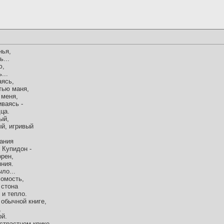
нья,
...
ю,
...
аясь,
тью маня,
 меня,
ваясь -
ца.
ый,
ый, игривый
лания
 Купидон -
орен,
ния.
ло...
сомость,
 стона
 и тепло.
 обычной книге,
,
ой.
страстном крике...