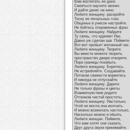
Вам воспитать ее дано.
Смеяться научите звонко
И дайте денег на кино.
Любите женщину. раскройте
Тоску ее печальных глаз.
Общенье в унисон настройте.
Не бойтесь откровенных фраз.
Любите женщину. Найдите
Ту связь, что единяет Нас.
Давно уж сделан шаг. Поймите
Вот-вот пробьет желанный час.
Любите женщину. Творите.
Вы вместе можете творить.
пространство двери отворите.
Пора границы позабыть.
Любите женщину. Боритесь.
Не истребляйте. Создавайте.
Потоком свежести ворвитесь
И никогда не отпускайте.
Любите женщину. Дарите
Не только фразы и цветы.
Взаимочувствие родите
Оттенком чистой простоты.
Любите женщину. Настолько,
Чтоб не могла она молчать.
И можно возжелать настолько,
Насколько можно и обьять.
Любите женщин. Поймите,
Что вам хотят они сказать.
Друг друга звуки принимайте.