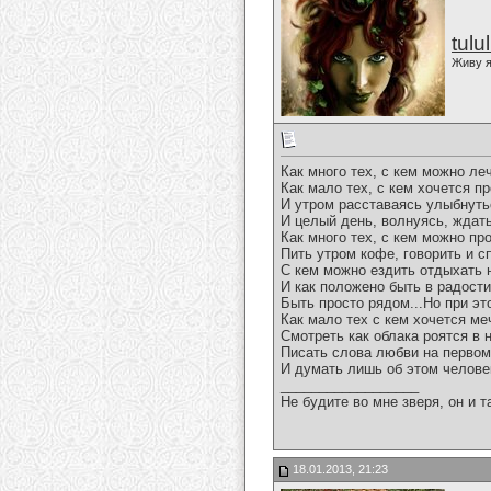
tulu
Живу я
Как много тех, с кем можно ле
Как мало тех, с кем хочется п
И утром расставаясь улыбнуть
И целый день, волнуясь, ждать
Как много тех, с кем можно пр
Пить утром кофе, говорить и с
С кем можно ездить отдыхать 
И как положено быть в радости 
Быть просто рядом...Но при э
Как мало тех с кем хочется ме
Смотреть как облака роятся в 
Писать слова любви на первом
И думать лишь об этом человек
__________________
Не будите во мне зверя, он и т
18.01.2013, 21:23