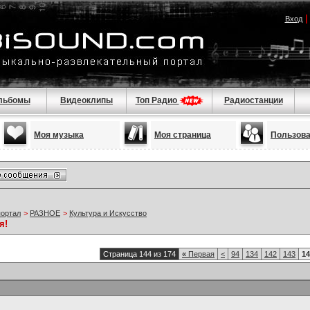
Вход
льбомы
Видеоклипы
Топ Радио
Радиостанции
Моя музыка
Моя страница
Пользов
портал
>
РАЗНОЕ
>
Культура и Искусство
я!
Страница 144 из 174
«
Первая
<
94
134
142
143
14