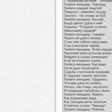
С названьем кротким: "Уплывай
Любите женщину. Повсюду.
Любите каждый поцелуй.
Попросит - вымойте посуду,
Захочет - так плыви за буй.
Любите женщину. Весною,
Когда цветет душа и май.
Скажите: "Раздели со мною
Наполовину каравай".
Любите женщину. Глазами.
Понять ей дайте почему
Стоит она сейчас пред вами,
А вы в высоком терему.
Любите женщину, Всем сердце
Наполнив вены пульсом жизни
Войдите в сказку иноверцем
И ей не откажите в визе.
Любите женщину. Как маму.
На ее руки посмотрите:
Судьбы счастливой панораму
В ладошке линиях прочтите.
Любите женщину. Гордитесь,
Что вам дано ее любить.
Летать, как птица, научитесь
И гнездышко пытайтесь свить.
Любите женщину. Живую,
Как родниковая вода,
Как солнцем ветку политую.
И бойтесь слова: "Никогда".
Любите женщину. Ребенка.