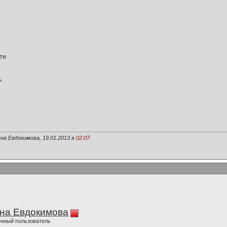
те
ь.
на Евдокимова, 19.01.2013 в
02:07
.
на Евдокимова
нный пользователь