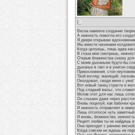
Весна навеяла создание творе
А нежность помогла его создать
Я двери открываю вдохновени
Мы вместе начинаем колдовать
Когда целуешь, лишь едва кас
В глаза мне смотришь, нежнос
Открыв блаженства сказку для
С моим дыханьем будто-бы сли
дыханье в такт и в унисон серд
Прикосновения, стон неуловим
Твой взгляд: манящий, ласков
Околдовал, сводя меня с ума!
Вот новый танец страсти и же
Под сладкий вальс, что славит
Мотив этот для нас лишь сотв
Он слышен даже через расстоя
Вновь поцелуй, как бабочки кры
И нежность отправляет в неве
Лишь отголосок чуть заметный
И вновь, блаженство, нежность
Рецепт любви ты не найдешь в
Она приходит с раннею весной
Когда совсем не ждешь ее пор
Она, как Феникс, возродится в 