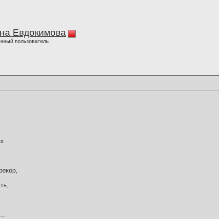
на Евдокимова
нный пользователь
их
рекор,
ть,
..