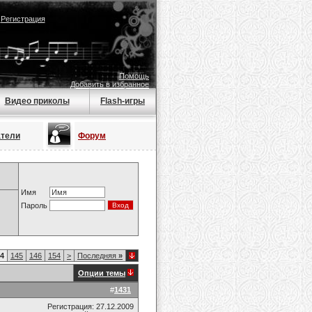
|
Регистрация
Помощь
Добавить в избранное
Видео приколы
Flash-игры
атели
Форум
Имя
Пароль
4
145
146
154
>
Последняя
»
Опции темы
#
1431
Регистрация: 27.12.2009