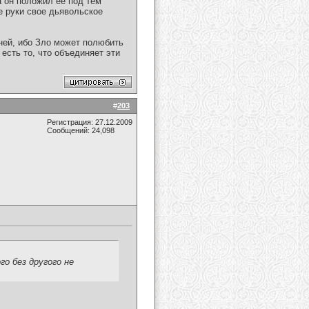
а он положил ее под тем
е руки свое дьявольское
 ней, ибо Зло может полюбить
 есть то, что объединяет эти
#
203
Регистрация: 27.12.2009
Сообщений: 24,098
о без другого не