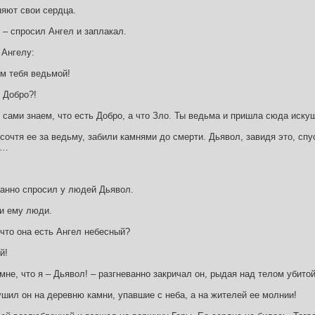
няют свои сердца.
? – спросил Ангел и заплакал.
 Ангелу:
ем тебя ведьмой!
 Добро?!
 сами знаем, что есть Добро, а что Зло. Ты ведьма и пришла сюда иск
сочтя ее за ведьму, забили камнями до смерти. Дьявол, завидя это, сп
о…
ванно спросил у людей Дьявол.
ли ему люди.
 что она есть Ангел небесный?
й!
 мне, что я – Дьявол! – разгневанно закричал он, рыдая над телом убито
шил он на деревню камни, упавшие с неба, а на жителей ее молнии!