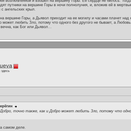
оей возлюбленной и взошел на вершину Горы. Ее сердце не билось. Тогд
дят путники на вершине Горы в ночи полнолуния, и, вложив ей в мертвы
 с ангельских крыл.
на вершине Горы, а Дьявол приходит на ее могилу и часами плачет над
ро может любить Зло, потому что одного без другого не бывает, а Любовь
 вечна, как Бог или Дьявол…
lueva
 здесь
ерёгин
обро, точно также, как и Добро может любить Зло, потому что одног
на самом деле.