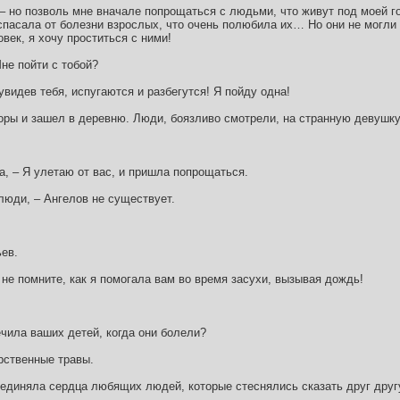
, – но позволь мне вначале попрощаться с людьми, что живут под моей г
спасала от болезни взрослых, что очень полюбила их… Но они не могли 
овек, я хочу проститься с ними!
Мне пойти с тобой?
 увидев тебя, испугаются и разбегутся! Я пойду одна!
оры и зашел в деревню. Люди, боязливо смотрели, на странную девушк
ка, – Я улетаю от вас, и пришла попрощаться.
 люди, – Ангелов не существует.
ьев.
 не помните, как я помогала вам во время засухи, вызывая дождь!
лечила ваших детей, когда они болели?
рственные травы.
соединяла сердца любящих людей, которые стеснялись сказать друг друг