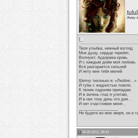
tulu
Живу я
Твоя улыбка, нежный взгляд
Мне душу, сердце теребят,
Волнуют, будоража кровь.
И с каждым днём моя любовь
Всё разгорается сильней
И нету мне тебя милей.
Шепчу тихонько я: «Люблю…»
И губы с жадностью ловлю,
К твоим ладоням припадаю
И в зелень глаз я улетаю,
И в них тону день ото дня…
И нет счастливее меня…
__________________
Не будите во мне зверя, он и т
05.05.2011, 08:42