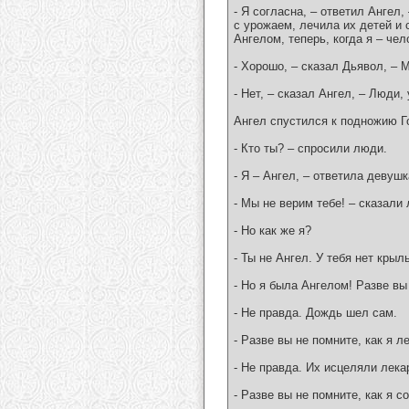
- Я согласна, – ответил Ангел
с урожаем, лечила их детей и 
Ангелом, теперь, когда я – чел
- Хорошо, – сказал Дьявол, – 
- Нет, – сказал Ангел, – Люди,
Ангел спустился к подножию Г
- Кто ты? – спросили люди.
- Я – Ангел, – ответила девуш
- Мы не верим тебе! – сказали
- Но как же я?
- Ты не Ангел. У тебя нет крыл
- Но я была Ангелом! Разве вы
- Не правда. Дождь шел сам.
- Разве вы не помните, как я 
- Не правда. Их исцеляли лека
- Разве вы не помните, как я 