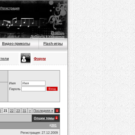
|
Регистрация
Помощь
Добавить в избранное
Видео приколы
Flash-игры
атели
Форум
Имя
Пароль
0
21
22
23
31
>
Последняя
»
Опции темы
#
201
Регистрация: 27.12.2009