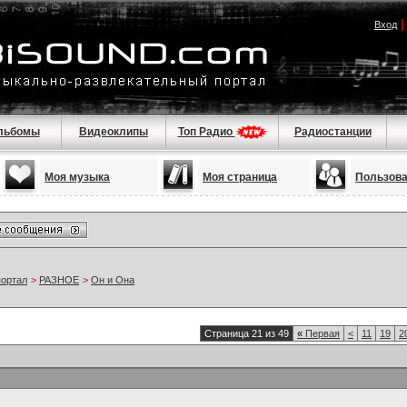
Вход
льбомы
Видеоклипы
Топ Радио
Радиостанции
Моя музыка
Моя страница
Пользов
портал
>
РАЗНОЕ
>
Он и Она
Страница 21 из 49
«
Первая
<
11
19
2