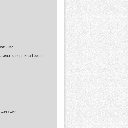
ушать нас…
устился с вершины Горы в
й девушки.