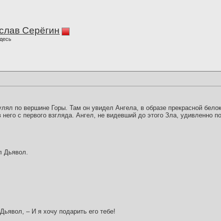
слав Серёгин
десь
улял по вершине Горы. Там он увидел Ангела, в образе прекрасной бело
 него с первого взгляда. Ангел, не видевший до этого Зла, удивленно п
л Дьявол.
 Дьявол, – И я хочу подарить его тебе!