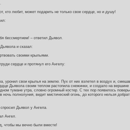
.
от, кто любит, может подарить не только свое сердце, но и душу!
сил:
ебя бессмертием! – ответил Дьявол.
Дьявола и сказал:
ертвовать своими крыльями.
груди сердце и протянул его Ангелу:
ла, уронил свои крылья на землю. Пух от них взлетел в воздух и, смеш
ердце Дьявола своим теплом растопила снежинки, и создало на вершине 
дном тумане утра, словно огромный костер. С тех пор появилось поверь
 ночь полнолуния, видит мистический огонь, до которого нельзя добрат
– спросил Дьявол у Ангела.
ал Ангел.
Ад, чтобы мы вечно были вместе!