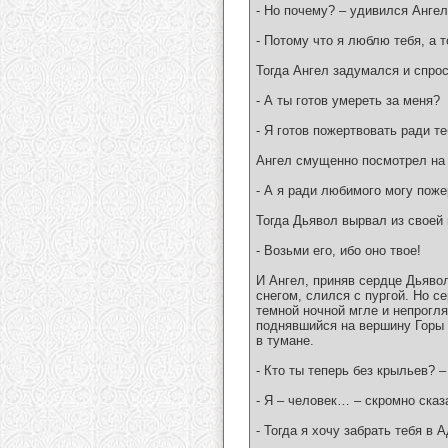
- Но почему? – удивился Ангел
- Потому что я люблю тебя, а т
Тогда Ангел задумался и спро
- А ты готов умереть за меня?
- Я готов пожертвовать ради т
Ангел смущенно посмотрел на 
- А я ради любимого могу пож
Тогда Дьявол вырвал из своей 
- Возьми его, ибо оно твое!
И Ангел, приняв сердце Дьяво
снегом, слился с пургой. Но с
темной ночной мгле и непрогля
поднявшийся на вершину Горы в
в тумане.
- Кто ты теперь без крыльев? 
- Я – человек… – скромно сказ
- Тогда я хочу забрать тебя в 