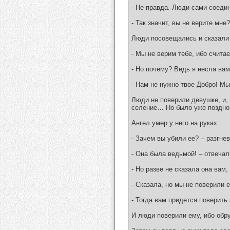
- Не правда. Люди сами соеди
- Так значит, вы не верите мне
Люди посовещались и сказали
- Мы не верим тебе, ибо счита
- Но почему? Ведь я несла вам
- Нам не нужно твое Добро! Мы
Люди не поверили девушке, и, 
селение… Но было уже поздн
Ангел умер у него на руках.
- Зачем вы убили ее? – разгне
- Она была ведьмой! – отвеча
- Но разве не сказала она вам,
- Сказала, но мы не поверили е
- Тогда вам придется поверить
И люди поверили ему, ибо обру