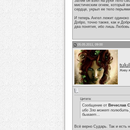
Затем он взял на руки тело св
мистическим огнем, который ви
сердце, укрыл ее тело перьями
И теперь Ангел лежит одиноко 
Добро, точно также, как и Доб
два понятия, ибо лишь Любовь
05.05.2011, 09:00
tulu
Живу я
Цитата:
Сообщение от
Вячеслав С
ибо Зло может полюбить Д
бывает…
Всё верно Сударь. Так и есть 