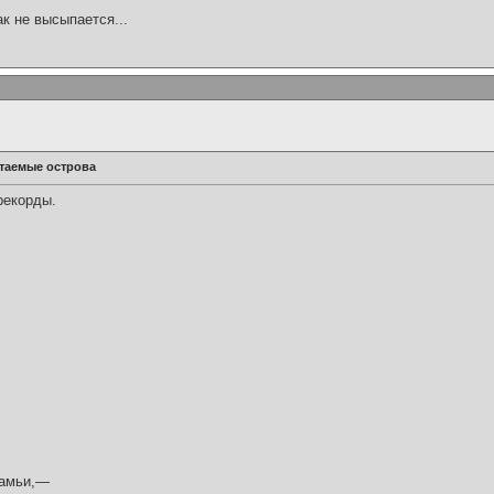
ак не высыпается...
таемые острова
рекорды.
камьи,—