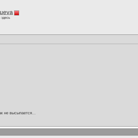
lueva
 здесь
ак не высыпается...