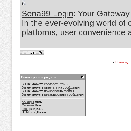
Sena99 Login
: Your Gateway
In the ever-evolving world of
platforms, user convenience a
«
Предыдущ
Ваши права в разделе
Вы
не можете
создавать темы
Вы
не можете
отвечать на сообщения
Вы
не можете
прикреплять файлы
Вы
не можете
редактировать сообщения
BB коды
Вкл.
Смайлы
Вкл.
[IMG]
код
Вкл.
HTML код
Выкл.