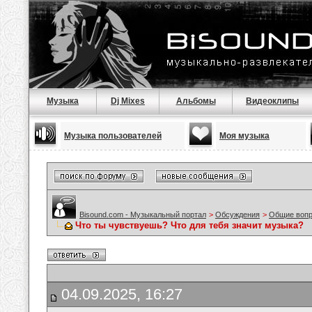
Музыка
Dj Mixes
Альбомы
Видеоклипы
Музыка пользователей
Моя музыка
Bisound.com - Музыкальный портал
>
Обсуждения
>
Общие воп
Что ты чувствуешь? Что для тебя значит музыка?
04.09.2025, 16:27