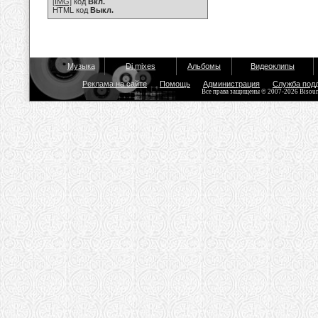
[IMG]
код
Вкл.
HTML код
Выкл.
Музыка
Dj mixes
Альбомы
Видеоклипы
Реклама на сайте
Помощь
Администрация
Служба под
Все права защищены © 2007-2026 Bisou