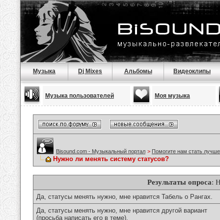
Музыка
Dj Mixes
Альбомы
Видеоклипы
Музыка пользователей
Моя музыка
Bisound.com - Музыкальный портал
>
Помогите нам стать лучше
Нужно ли менять систему статусов?
Результаты опроса
: 
Да, статусы менять нужно, мне нравится Табель о Рангах.
Да, статусы менять нужно, мне нравится другой вариант
(просьба написать его в теме).