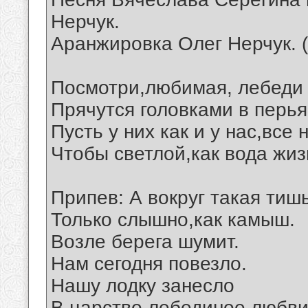
Нерчук.
Аранжировка Олег Нерчук. 
Посмотри,любимая, лебеди 
Прячутся головками в перья
Пусть у них как и у нас,все
Чтобы светлой,как вода жиз
Припев: А вокруг такая тишь
Только слышно,как камыш.
Возле берега шумит.
Нам сегодня повезло.
Нашу лодку занесло
В царство лебединое любви.