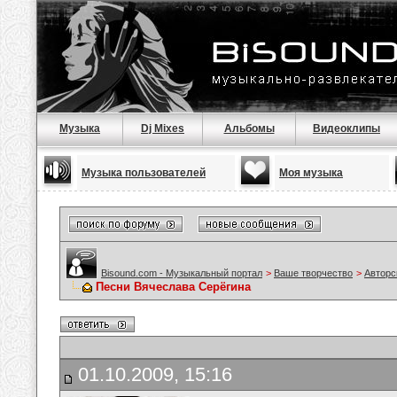
Музыка
Dj Mixes
Альбомы
Видеоклипы
Музыка пользователей
Моя музыка
Bisound.com - Музыкальный портал
>
Ваше творчество
>
Авторс
Песни Вячеслава Серёгина
01.10.2009, 15:16