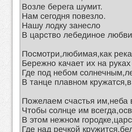
Возле берега шумит.
Нам сегодня повезло.
Нашу лодку занесло
В царство лебединое любви.
Посмотри,любимая,как река
Бережно качает их на руках
Где под небом солнечным,л
В танце плавном кружатся,в
Пожелаем счастья им,неба в
Чтобы солнце им всегда,ос
В этом нежном городке,царс
Где над речкой кружится,бе