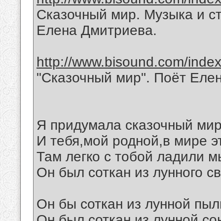
Сказочный мир. Музыка и с
Елена Дмитриева.
http://www.bisound.com/inde
"Сказочный мир". Поёт Еле
Я придумала сказочный мир
И тебя,мой родной,в мире э
Там легко с тобой ладили м
Он был соткан из лунного св
Он бы соткан из лунной пыл
Он был соткан из лунной со