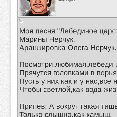
Живу я здесь
Моя песня "Лебединое царст
Марины Нерчук.
Аранжировка Олега Нерчук.
Посмотри,любимая.лебеди 
Прячутся головками в перья
Пусть у них как и у нас,все
Чтобы светлой,как вода жиз
Припев: А вокруг такая тишь
Только слышно,как камыш.