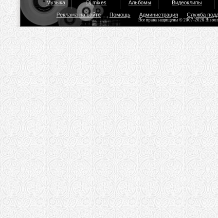
Музыка
Dj mixes
Альбомы
Видеоклипы
Реклама на сайте
Помощь
Администрация
Служба под
Все права защищены © 2007-2026 Bisou