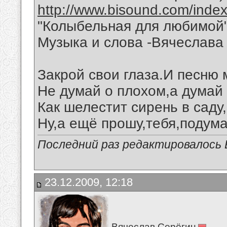
http://www.bisound.com/inde
"Колыбельная для любимой
Музыка и слова -Вячеслава 
Закрой свои глаза.И песню
Не думай о плохом,а думай 
Как шелестит сирень в саду
Ну,а ещё прошу,тебя,подума
Последний раз редактировалось В
23.12.2009, 12:18
Вячеслав Серёгин