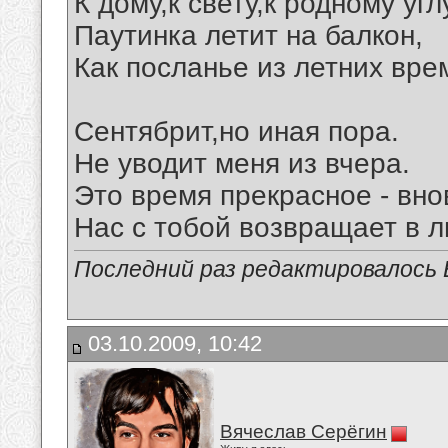
К дому,к свету,к родному угл
Паутинка летит на балкон,
Как посланье из летних вре
Сентябрит,но иная пора.
Не уводит меня из вчера.
Это время прекрасное - вно
Нас с тобой возвращает в л
Последний раз редактировалось В
03.10.2009, 10:42
Вячеслав Серёгин