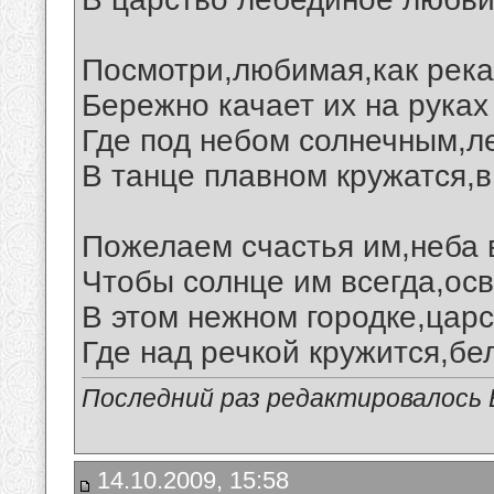
Посмотри,любимая,как река
Бережно качает их на руках
Где под небом солнечным,л
В танце плавном кружатся,в
Пожелаем счастья им,неба в
Чтобы солнце им всегда,ос
В этом нежном городке,царс
Где над речкой кружится,бе
Последний раз редактировалось В
14.10.2009, 15:58