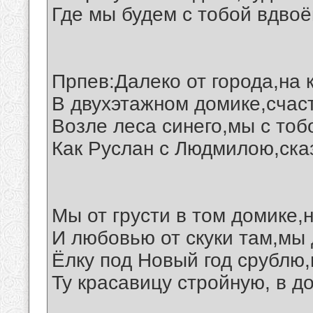
Где мы будем с тобой вдвоё
Прпев:Далеко от города,на 
В двухэтажном домике,счас
Возле леса синего,мы с тоб
Как Руслан с Людмилою,ска
Мы от грусти в том домике,
И любовью от скуки там,мы 
Ёлку под Новый год срублю,
Ту красавицу стройную, в до