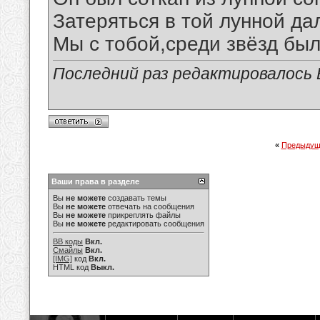
Затеряться в той лунной да
Мы с тобой,среди звёзд был
Последний раз редактировалось В
«
Предыдущ
Ваши права в разделе
Вы
не можете
создавать темы
Вы
не можете
отвечать на сообщения
Вы
не можете
прикреплять файлы
Вы
не можете
редактировать сообщения
BB коды
Вкл.
Смайлы
Вкл.
[IMG]
код
Вкл.
HTML код
Выкл.