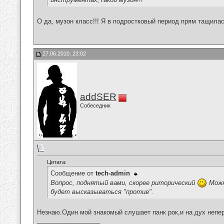
О да, музон класс!!! Я в подростковый период прям тащилас
27.06.2010, 23:02
addSER
Собеседник
Цитата:
Сообщение от
tech-admin
Вопрос, поднятый вами, скорее риторический
Можн
будет высказываться "против".
Незнаю.Один мой знакомый слушает панк рок,и на дух непере
__________________