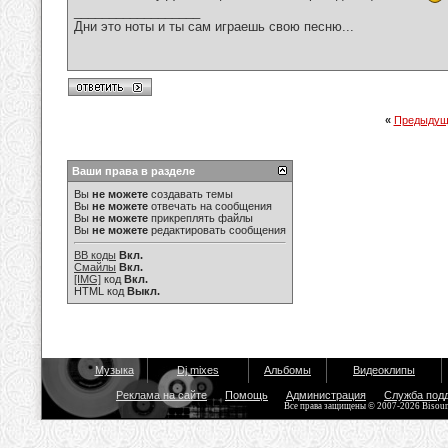
__________________
Дни это ноты и ты сам играешь свою песню...
«
Предыдущ
Ваши права в разделе
Вы
не можете
создавать темы
Вы
не можете
отвечать на сообщения
Вы
не можете
прикреплять файлы
Вы
не можете
редактировать сообщения
BB коды
Вкл.
Смайлы
Вкл.
[IMG]
код
Вкл.
HTML код
Выкл.
Музыка
Dj mixes
Альбомы
Видеоклипы
Реклама на сайте
Помощь
Администрация
Служба под
Все права защищены © 2007-2026 Bisou