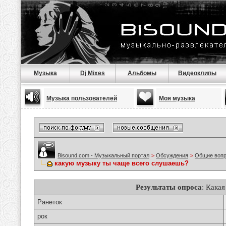
Музыка
Dj Mixes
Альбомы
Видеоклипы
Музыка пользователей
Моя музыка
Bisound.com - Музыкальный портал
>
Обсуждения
>
Общие воп
какую музыку ты чаще всего слушаешь?
Результаты опроса
: Кака
Ранеток
рок