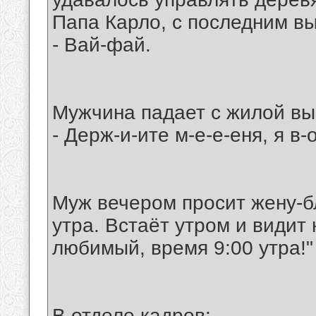
Папа Карло, с последним в
- Вай-фай.
Мужчина падает с жилой вы
- Держ-и-ите м-е-е-еня, я в-о
Муж вечером просит жену-бл
утра. Встаёт утром и видит 
любимый, время 9:00 утра!"
В отделе кадров: