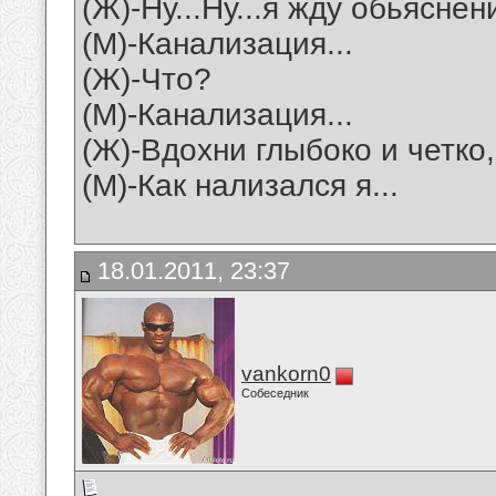
(Ж)-Ну...Ну...я жду обьяснени
(М)-Канализация...
(Ж)-Что?
(М)-Канализация...
(Ж)-Вдохни глыбоко и четко
(М)-Как нализался я...
18.01.2011, 23:37
vankorn0
Собеседник