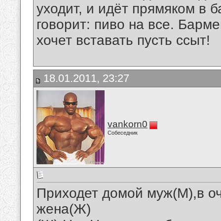
уходит, и идёт прямяком в б
говорит: пиво на все. Барме
хочет вставать пусть ссыт!
18.01.2011, 23:27
vankorn0
Собеседник
Приходет домой муж(М),в о
жена(Ж)