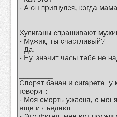
- А он пригнулся, когда мам
_______________________
_______
Хулиганы спрашивают мужик
- Мужик, ты счастливый?
- Да.
- Ну, значит часы тебе не на
_______________________
________
Спорят банан и сигарета, у
говорит:
- Моя смерть ужасна, с мен
еще и съедают.
- Это фигня, мне вот поджиг