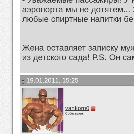
аэропорта мы не дотятем...
любые спиртные напитки бе
Жена оставляет записку муж
из детского сада! Р.S. Он са
19.01.2011, 15:25
vankorn0
Собеседник