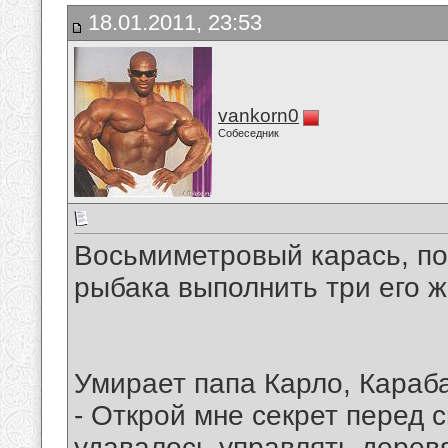
18.01.2011, 23:53
vankorn0
Собеседник
Восьмиметровый карась, по
рыбака выполнить три его ж
Умирает папа Карло, Караб
- Открой мне секрет перед с
удавалось управлять дерев