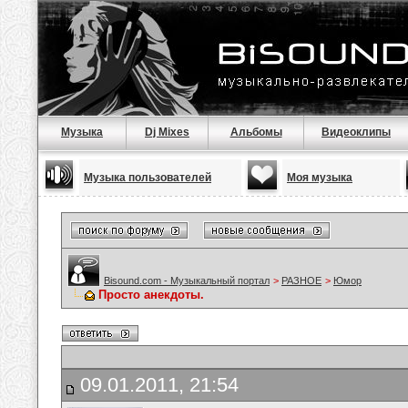
Музыка
Dj Mixes
Альбомы
Видеоклипы
Музыка пользователей
Моя музыка
Bisound.com - Музыкальный портал
>
РАЗНОЕ
>
Юмор
Просто анекдоты.
09.01.2011, 21:54