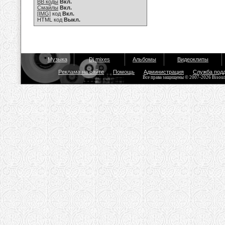
BB коды
Вкл.
Смайлы
Вкл.
[IMG]
код
Вкл.
HTML код
Выкл.
Музыка
Dj mixes
Альбомы
Видеоклипы
Реклама на сайте
Помощь
Администрация
Служба под
Все права защищены © 2007-2026 Bisou