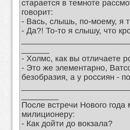
старается в темноте рассмо
говорит:
- Вась, слышь, по-моему, я 
- Да?! То-то я слышу, что кр
_______________________
______
- Холмс, как вы отличаете 
- Это же элементарно, Ватс
безобразия, а у россиян - по
_______________________
________
После встречи Нового года 
милиционеру:
- Как дойти до вокзала?