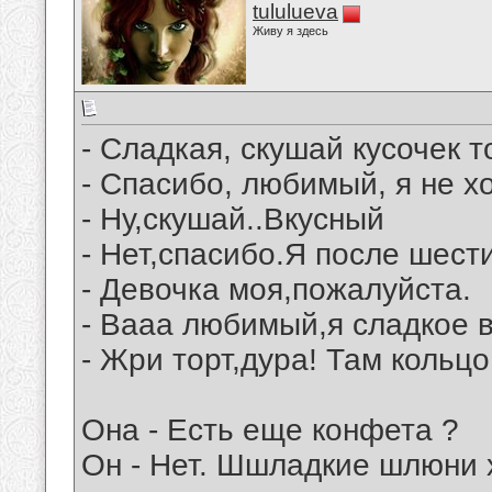
tululueva
Живу я здесь
- Сладкая, скушай кусочек т
- Спасибо, любимый, я не хо
- Ну,скушай..Вкусный
- Нет,спасибо.Я после шести
- Девочка моя,пожалуйста.
- Вааа любимый,я сладкое 
- Жри торт,дура! Там кольцо
Она - Есть еще конфета ?
Он - Нет. Шшладкие шлюни