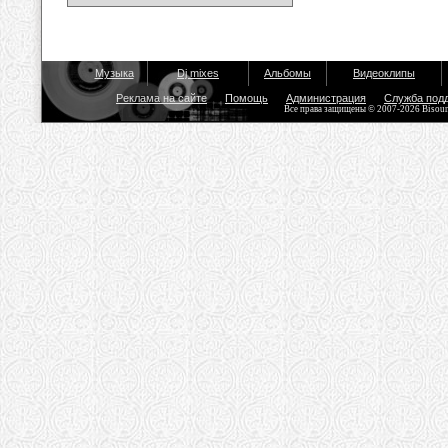
Музыка
Dj mixes
Альбомы
Видеоклипы
Реклама на сайте
Помощь
Администрация
Служба под
Все права защищены © 2007-2026 Bisou