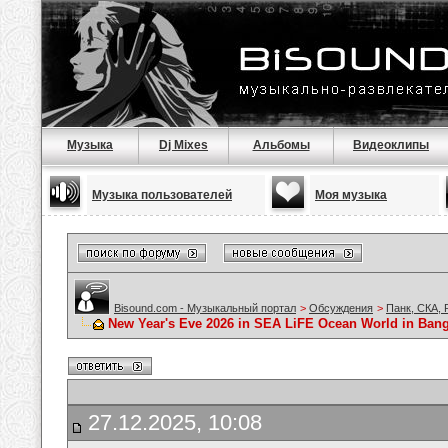
Музыка
Dj Mixes
Альбомы
Видеоклипы
Музыка пользователей
Моя музыка
Bisound.com - Музыкальный портал
>
Обсуждения
>
Панк, СКА, 
New Year's Eve 2026 in SEA LiFE Ocean World in Bang
27.12.2025, 10:08