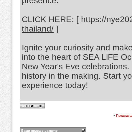
presence.
CLICK HERE: [
https://nye20
thailand/
]
Ignite your curiosity and mak
into the heart of SEA LiFE O
New Year's Eve celebrations. 
history in the making. Start 
experience today!
«
Предыдущ
Ваши права в разделе