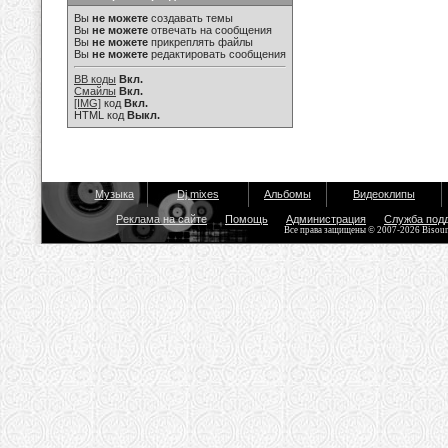
Вы
не можете
создавать темы
Вы
не можете
отвечать на сообщения
Вы
не можете
прикреплять файлы
Вы
не можете
редактировать сообщения
BB коды
Вкл.
Смайлы
Вкл.
[IMG]
код
Вкл.
HTML код
Выкл.
Музыка
Dj mixes
Альбомы
Видеоклипы
Реклама на сайте
Помощь
Администрация
Служба под
Все права защищены © 2007-2026 Bisou