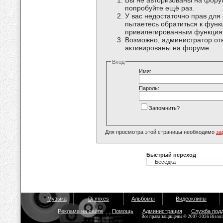
Вы не авторизованы на форум
попробуйте ещё раз.
У вас недостаточно прав для
пытаетесь обратиться к функ
привилегированным функция
Возможно, администратор отк
активированы на форуме.
Вход
Имя:
Пароль:
Запомнить?
Для просмотра этой страницы необходимо
за
Быстрый переход
Музыка
Dj mixes
Альбомы
Видеоклипы
Реклама на сайте
Помощь
Администрация
Служба под
Все права защищены © 2007-2026 Bisou