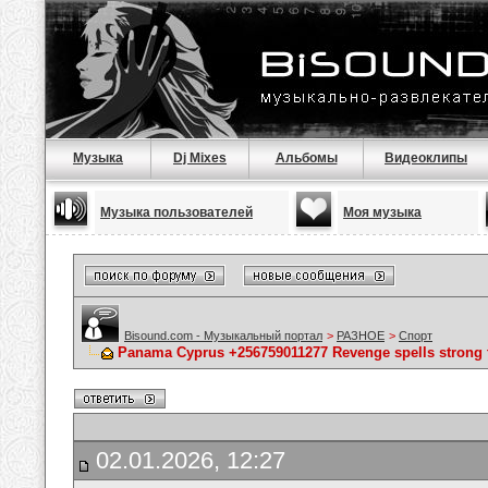
Музыка
Dj Mixes
Альбомы
Видеоклипы
Музыка пользователей
Моя музыка
Bisound.com - Музыкальный портал
>
РАЗНОЕ
>
Спорт
Panama Cyprus +256759011277 Revenge spells strong 
02.01.2026, 12:27