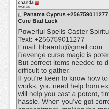
chanda
Любитель
Panama Cyprus +256759011277 R
Cure Bad Luck
Powerful Spells Caster Spirit
Text: +256759011277
Email:
bbaantu@gmail.com
Revenge curse magic is poten
But correct items needed to d
difficult to gather.
If you’re keen to know how to 
works, you need help from ex
will help you cast a potent, t
hassle. When you’ve got corr