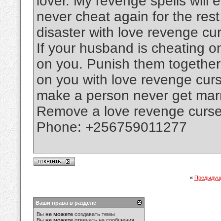
lover. My revenge spells will e
never cheat again for the rest o
disaster with love revenge cu
If your husband is cheating on
on you. Punish them together
on you with love revenge curs
make a person never get marri
Remove a love revenge curse f
Phone: +256759011277
«
Предыдущ
Ваши права в разделе
Вы
не можете
создавать темы
Вы
не можете
отвечать на сообщения