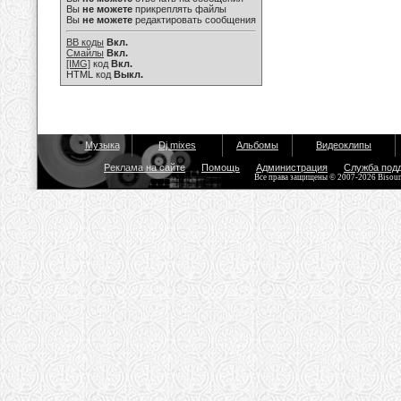
Вы
не можете
прикреплять файлы
Вы
не можете
редактировать сообщения
BB коды
Вкл.
Смайлы
Вкл.
[IMG]
код
Вкл.
HTML код
Выкл.
Музыка
Dj mixes
Альбомы
Видеоклипы
Реклама на сайте
Помощь
Администрация
Служба под
Все права защищены © 2007-2026 Bisou