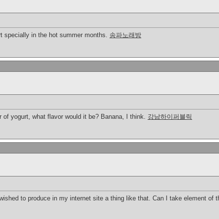
t specially in the hot summer months.
송파노래방
or of yogurt, what flavor would it be? Banana, I think.
강남하이퍼블릭
shed to produce in my internet site a thing like that. Can I take element of 