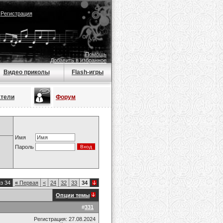
|
Регистрация
Помощь
Добавить в избранное
Видео приколы
Flash-игры
атели
Форум
Имя
Пароль
з 34
«
Первая
<
24
32
33
34
Опции темы
#
331
Регистрация: 27.08.2024