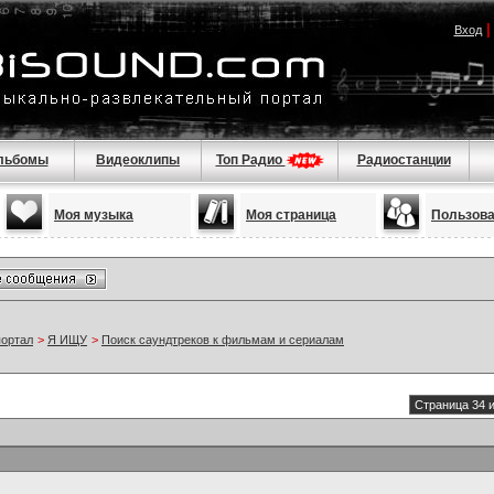
Вход
льбомы
Видеоклипы
Топ Радио
Радиостанции
Моя музыка
Моя страница
Пользов
портал
>
Я ИЩУ
>
Поиск саундтреков к фильмам и сериалам
Страница 34 и