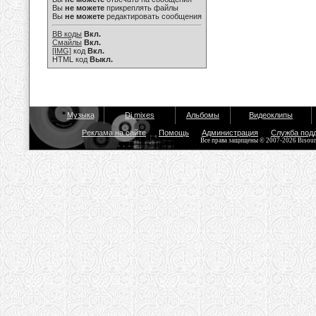
Вы
не можете
прикреплять файлы
Вы
не можете
редактировать сообщения
BB коды
Вкл.
Смайлы
Вкл.
[IMG]
код
Вкл.
HTML код
Выкл.
Музыка
Dj mixes
Альбомы
Видеоклипы
Реклама на сайте
Помощь
Администрация
Служба под
Все права защищены © 2007-2026 Bisou