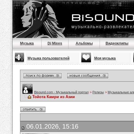
Музыка
Dj Mixes
Альбомы
Видеоклипы
Музыка пользователей
Моя музыка
Bisound.com - Музыкальный портал
>
Релизы
>
Музыкальные а
Тойота Камри из Азии
06.01.2026, 15:16