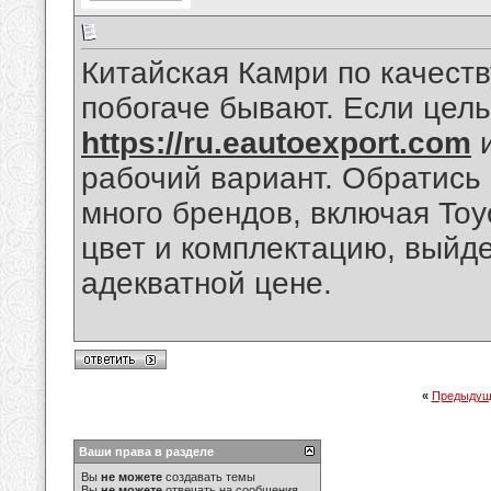
Китайская Камри по качеств
побогаче бывают. Если цель
https://ru.eautoexport.com
и
рабочий вариант. Обратись в
много брендов, включая Toy
цвет и комплектацию, выйд
адекватной цене.
«
Предыдущ
Ваши права в разделе
Вы
не можете
создавать темы
Вы
не можете
отвечать на сообщения