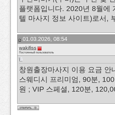
플랫폼입니다. 2020년 8월
텔 마사지 정보 사이트)로서,
01.03.2026, 08:54
wakifiss
Постоянный пользователь
창원출장마사지 이용 요금 안내 ; 
스웨디시 프리미엄, 90분, 100,0
원 ; VIP 스페셜, 120분, 120,