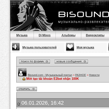
Музыка
Dj Mixes
Альбомы
Видеоклипы
Музыка пользователей
Моя музыка
Bisound.com - Музыкальный портал
>
РАЗНОЕ
>
Новости
Mới tạo tài khoản E2bet nhận 100K
06.01.2026, 16:42