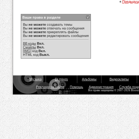
«
Предыдущ
Ваши права в разделе
Вы
не можете
создавать темы
Вы
не можете
отвечать на сообщения
Вы
не можете
прикреплять файлы
Вы
не можете
редактировать сообщения
BB коды
Вкл.
Смайлы
Вкл.
[IMG]
код
Вкл.
HTML код
Выкл.
Музыка
Dj mixes
Альбомы
Видеоклипы
Реклама на сайте
Помощь
Администрация
Служба под
Все права защищены © 2007-2026 Bisou