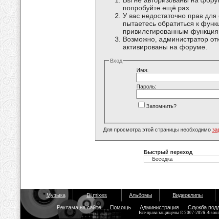
Вы не авторизованы на форум
попробуйте ещё раз.
У вас недостаточно прав для
пытаетесь обратиться к функ
привилегированным функция
Возможно, администратор отк
активированы на форуме.
Вход
Имя:
Пароль:
Запомнить?
Для просмотра этой страницы необходимо
за
Быстрый переход
Музыка
Dj mixes
Альбомы
Видеоклипы
Реклама на сайте
Помощь
Администрация
Служба под
Все права защищены © 2007-2026 Bisou