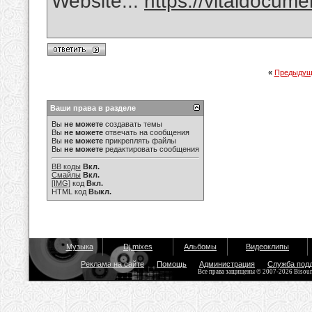
Website...
https://vitaldocum
«
Предыдущ
Ваши права в разделе
Вы
не можете
создавать темы
Вы
не можете
отвечать на сообщения
Вы
не можете
прикреплять файлы
Вы
не можете
редактировать сообщения
BB коды
Вкл.
Смайлы
Вкл.
[IMG]
код
Вкл.
HTML код
Выкл.
Музыка
Dj mixes
Альбомы
Видеоклипы
Реклама на сайте
Помощь
Администрация
Служба под
Все права защищены © 2007-2026 Bisou