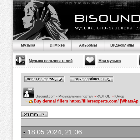
Музыка
Dj Mixes
Альбомы
Видеоклипы
Музыка пользователей
Моя музыка
Bisound.com - Музыкальный портал
>
РАЗНОЕ
>
Юмор
Buy dermal fillers https://fillersexperts.com/ [WhatsAp
18.05.2024, 21:06