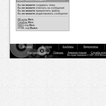
Вы
не можете
создавать темы
Вы
не можете
отвечать на сообщения
Вы
не можете
прикреплять файлы
Вы
не можете
редактировать сообщения
BB коды
Вкл.
Смайлы
Вкл.
[IMG]
код
Вкл.
HTML код
Выкл.
Музыка
Dj mixes
Альбомы
Видеоклипы
Реклама на сайте
Помощь
Администрация
Служба под
Все права защищены © 2007-2026 Bisou