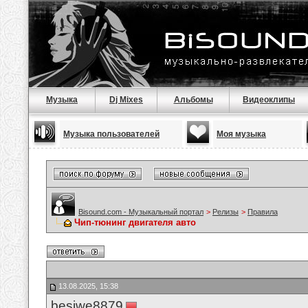
Музыка
Dj Mixes
Альбомы
Видеоклипы
Музыка пользователей
Моя музыка
Bisound.com - Музыкальный портал
>
Релизы
>
Правила
Чип-тюнинг двигателя авто
13.08.2025, 15:38
besiwe8879