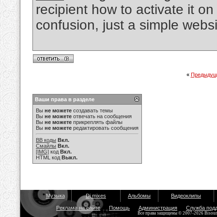
recipient how to activate it o
confusion, just a simple webs
«
Предыдущ
Ваши права в разделе
Вы
не можете
создавать темы
Вы
не можете
отвечать на сообщения
Вы
не можете
прикреплять файлы
Вы
не можете
редактировать сообщения
BB коды
Вкл.
Смайлы
Вкл.
[IMG]
код
Вкл.
HTML код
Выкл.
Музыка
Dj mixes
Альбомы
Видеоклипы
Реклама на сайте
Помощь
Администрация
Служба под
Все права защищены © 2007-2026 Bisou