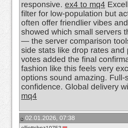
responsive.
ex4 to mq4
Excell
filter for low-population but 
often offer friendlier vibes a
showed which small servers t
— the server comparison tools
side stats like drop rates and
votes added the final confirm
fashion like this feels very ex
options sound amazing. Full-
confidence. Global delivery wi
mq4
02.01.2026, 07:38
elliottcbpz10753