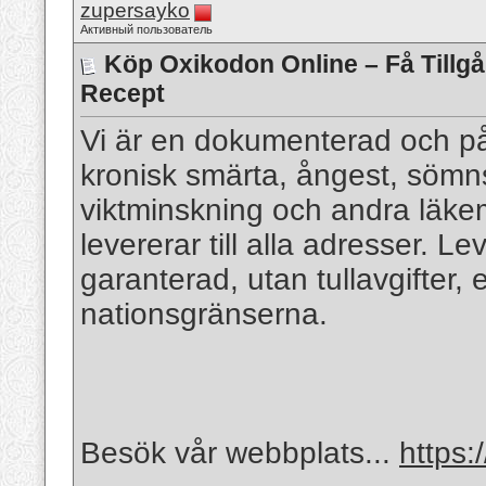
zupersayko
Активный пользователь
Köp Oxikodon Online – Få Tillgån
Recept
Vi är en dokumenterad och pål
kronisk smärta, ångest, sömn
viktminskning och andra läkem
levererar till alla adresser.
garanterad, utan tullavgifter, 
nationsgränserna.
Besök vår webbplats...
https: