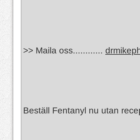
>> Maila oss............
drmikep
Beställ Fentanyl nu utan recept 