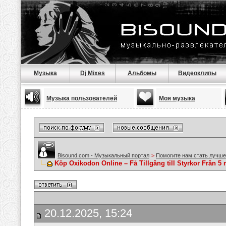
Музыка
Dj Mixes
Альбомы
Видеоклипы
Музыка пользователей
Моя музыка
Bisound.com - Музыкальный портал
>
Помогите нам стать лучше
Köp Oxikodon Online – Få Tillgång till Styrkor Från 5 
20.12.2025, 15:24