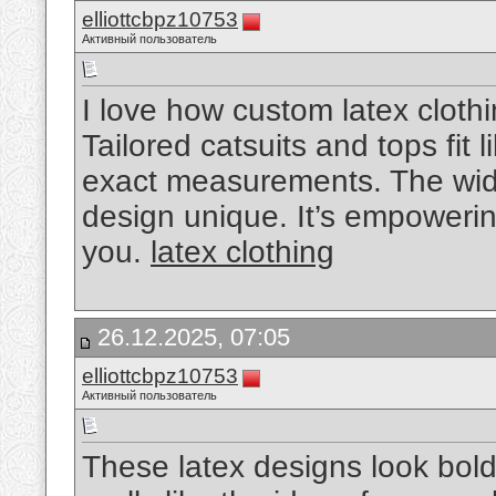
elliottcbpz10753
Активный пользователь
I love how custom latex clothi
Tailored catsuits and tops fit
exact measurements. The wid
design unique. It’s empoweri
you.
latex clothing
26.12.2025, 07:05
elliottcbpz10753
Активный пользователь
These latex designs look bold,