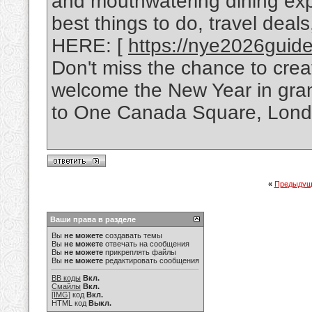
and mouthwatering dining exp
best things to do, travel deal
HERE: [
https://nye2026guide
Don't miss the chance to cre
welcome the New Year in grand
to One Canada Square, Lond
«
Предыдущ
Ваши права в разделе
Вы
не можете
создавать темы
Вы
не можете
отвечать на сообщения
Вы
не можете
прикреплять файлы
Вы
не можете
редактировать сообщения
BB коды
Вкл.
Смайлы
Вкл.
[IMG]
код
Вкл.
HTML код
Выкл.