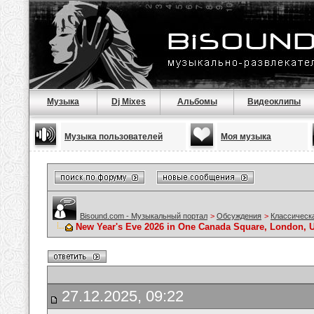
Музыка
Dj Mixes
Альбомы
Видеоклипы
Музыка пользователей
Моя музыка
Bisound.com - Музыкальный портал
>
Обсуждения
>
Классическ
New Year's Eve 2026 in One Canada Square, London, 
27.12.2025, 09:22