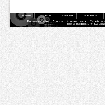
Музыка
Dj mixes
Альбомы
Видеоклипы
Реклама на сайте
Помощь
Администрация
Служба под
Все права защищены © 2007-2026 Bisou