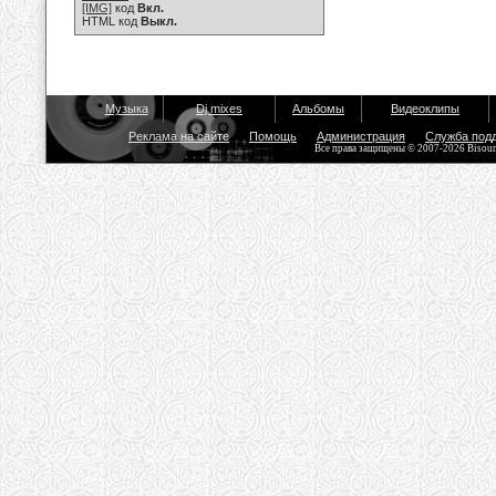
[IMG]
код
Вкл.
HTML код
Выкл.
Музыка
Dj mixes
Альбомы
Видеоклипы
Реклама на сайте
Помощь
Администрация
Служба под
Все права защищены © 2007-2026 Bisou