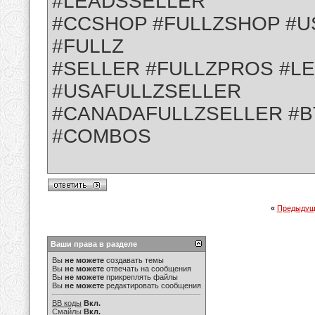
#LEADSSELLER
#CCSHOP #FULLZSHOP #U
#FULLZ
#SELLER #FULLZPROS #L
#USAFULLZSELLER
#CANADAFULLZSELLER #B
#COMBOS
«
Предыдущ
Ваши права в разделе
Вы
не можете
создавать темы
Вы
не можете
отвечать на сообщения
Вы
не можете
прикреплять файлы
Вы
не можете
редактировать сообщения
BB коды
Вкл.
Смайлы
Вкл.