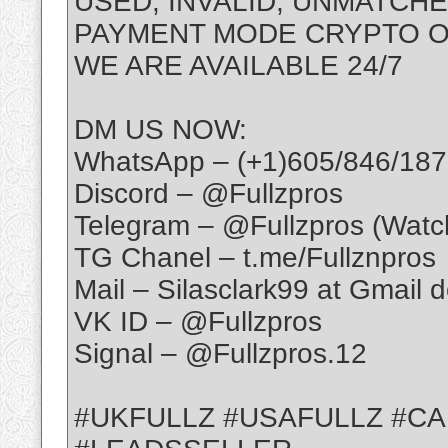
USED, INVALID, UNMATCH
PAYMENT MODE CRYPTO 
WE ARE AVAILABLE 24/7
DM US NOW:
WhatsApp – (+1)605/846/187
Discord – @Fullzpros
Telegram – @Fullzpros (Watc
TG Chanel – t.me/Fullznpros
Mail – Silasclark99 at Gmail 
VK ID – @Fullzpros
Signal – @Fullzpros.12
#UKFULLZ #USAFULLZ #C