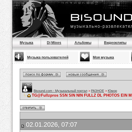
Музыка
Dj Mixes
Альбомы
Видеоклипы
Музыка пользователей
Моя музыка
Bisound.com - Музыкальный портал
>
РАЗНОЕ
>
Юмор
TG@Fullzpros SSN SIN NIN FULLZ DL PHOTOS EIN
02.01.2026, 07:07