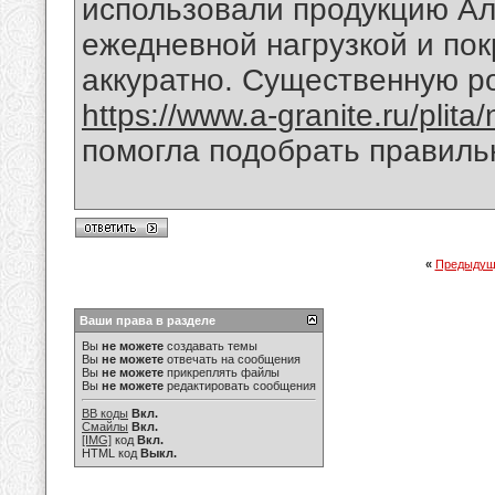
использовали продукцию Ал
ежедневной нагрузкой и пок
аккуратно. Существенную р
https://www.a-granite.ru/plit
помогла подобрать правиль
«
Предыдущ
Ваши права в разделе
Вы
не можете
создавать темы
Вы
не можете
отвечать на сообщения
Вы
не можете
прикреплять файлы
Вы
не можете
редактировать сообщения
BB коды
Вкл.
Смайлы
Вкл.
[IMG]
код
Вкл.
HTML код
Выкл.