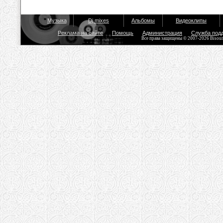
Музыка
Dj mixes
Альбомы
Видеоклипы
Реклама на сайте
Помощь
Администрация
Служба под
Все права защищены © 2007-2026 Bisou