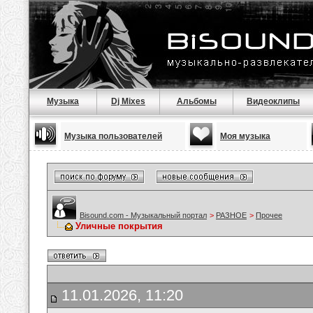
Музыка
Dj Mixes
Альбомы
Видеоклипы
Музыка пользователей
Моя музыка
Bisound.com - Музыкальный портал
>
РАЗНОЕ
>
Прочее
Уличные покрытия
11.01.2026, 11:20