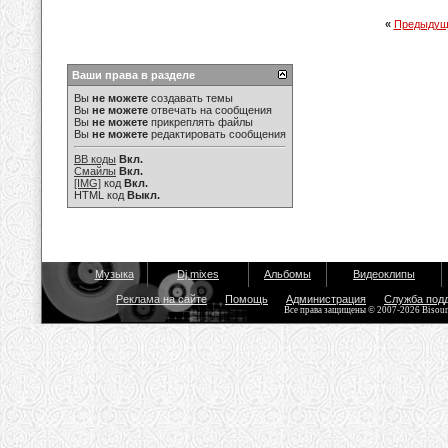
«
Предыдущ
Ваши права в разделе
Вы
не можете
создавать темы
Вы
не можете
отвечать на сообщения
Вы
не можете
прикреплять файлы
Вы
не можете
редактировать сообщения
BB коды
Вкл.
Смайлы
Вкл.
[IMG]
код
Вкл.
HTML код
Выкл.
Музыка
Dj mixes
Альбомы
Видеоклипы
Реклама на сайте
Помощь
Администрация
Служба под
Все права защищены © 2007-2026 Bisou