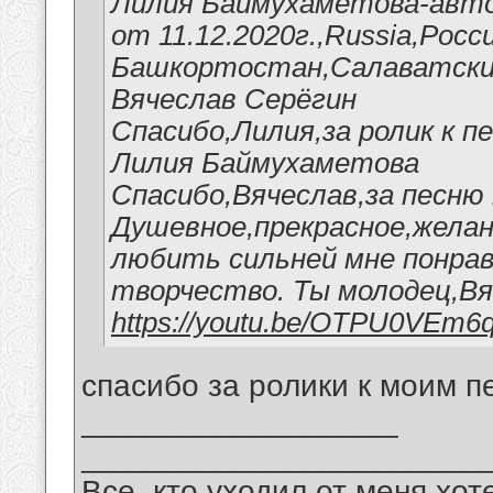
Лилия Баймухаметова-авто
от 11.12.2020г.,Russia,Росс
Башкортостан,Салаватский
Вячеслав Серёгин
Спасибо,Лилия,за ролик к п
Лилия Баймухаметова
Спасибо,Вячеслав,за песню 
Душевное,прекрасное,желан
любить сильней мне понрав
творчество. Ты молодец,Вя
https://youtu.be/OTPU0VEm6
спасибо за ролики к моим п
__________________
_______________________
Все, кто уходил от меня хот