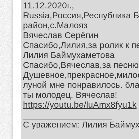
11.12.2020г.,
Russia,Россия,Республика 
район,с.Малояз
Вячеслав Серёгин
Спасибо,Лилия,за ролик к п
Лилия Баймухаметова
Спасибо,Вячеслав,за песню 
Душевное,прекрасное,милое
луной мне понравилось. бла
ты молодец, Вячеслав!
https://youtu.be/luAmx8fyu1k
__________________
С уважением: Лилия Байму