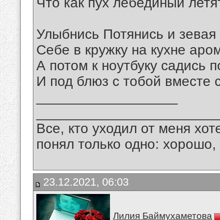
Что как пух лебединый летя
Улыбнись Потянись и зевая
Себе в кружку на кухне аром
А потом к ноутбуку садись 
И под блюз с тобой вместе 
__________________
_______________________
Все, кто уходил от меня хот
понял только одно: хорошо,
23.12.2021, 06:03
Лилия Баймухаметова