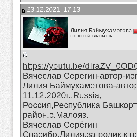
23.12.2021, 17:13
Лилия Баймухаметова
Постоянный пользователь
https://youtu.be/dIraZV_0OD
Вячеслав Серегин-автор-ис
Лилия Баймухаметова-автор
11.12.2020г.,Russia,
Россия,Республика Башкорт
район,с.Малояз.
Вячеслав Серёгин
Спасибо,Лилия,за ролик к п