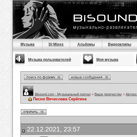
Музыка
Dj Mixes
Альбомы
Видеоклипы
Музыка пользователей
Моя музыка
Bisound.com - Музыкальный портал
>
Ваше творчество
>
Авторс
Песни Вячеслава Серёгина
22.12.2021, 23:57