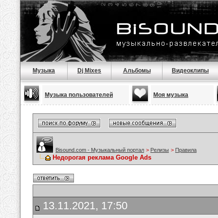
Музыка
Dj Mixes
Альбомы
Видеоклипы
Музыка пользователей
Моя музыка
Bisound.com - Музыкальный портал
>
Релизы
>
Правила
Недорогая реклама Google Ads
13.11.2021, 17:50