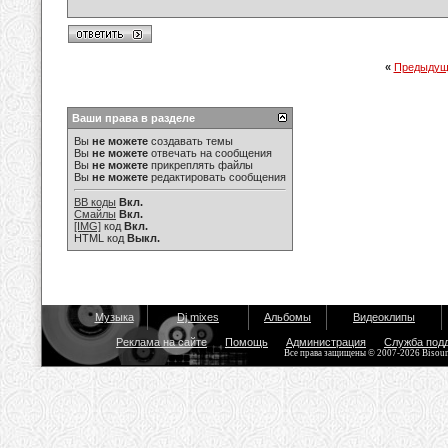
«
Предыдущ
Ваши права в разделе
Вы
не можете
создавать темы
Вы
не можете
отвечать на сообщения
Вы
не можете
прикреплять файлы
Вы
не можете
редактировать сообщения
BB коды
Вкл.
Смайлы
Вкл.
[IMG]
код
Вкл.
HTML код
Выкл.
Музыка
Dj mixes
Альбомы
Видеоклипы
Реклама на сайте
Помощь
Администрация
Служба под
Все права защищены © 2007-2026 Bisou