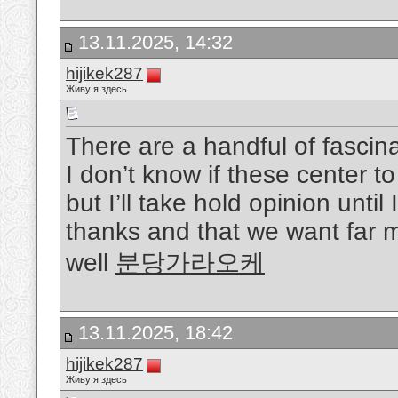
13.11.2025, 14:32
hijikek287
Живу я здесь
There are a handful of fascinat
I don’t know if these center t
but I’ll take hold opinion until
thanks and that we want far 
well
분당가라오케
13.11.2025, 18:42
hijikek287
Живу я здесь