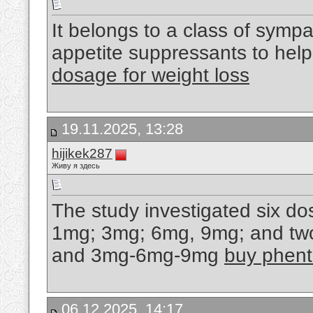
It belongs to a class of symp
appetite suppressants to help
dosage for weight loss
19.11.2025, 13:28
hijikek287
Живу я здесь
The study investigated six do
1mg; 3mg; 6mg, 9mg; and two
and 3mg-6mg-9mg
buy phent
06.12.2025, 14:17