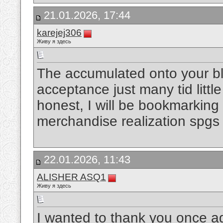
21.01.2026, 17:44
karejej306
Живу я здесь
The accumulated onto your blo
acceptance just many tid little
honest, I will be bookmarking 
merchandise realization spgs 
22.01.2026, 11:43
ALISHER ASQ1
Живу я здесь
I wanted to thank you once a