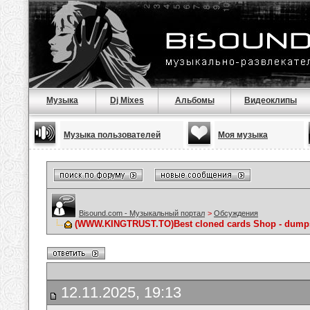
Музыка
Dj Mixes
Альбомы
Видеоклипы
Музыка пользователей
Моя музыка
Bisound.com - Музыкальный портал
>
Обсуждения
(WWW.KINGTRUST.TO)Best cloned cards Shop - dumps t
12.11.2025, 19:13