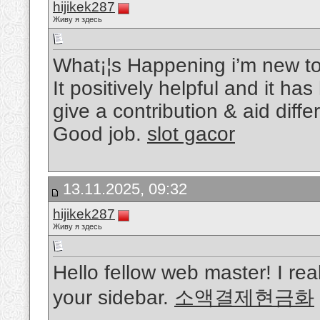
hijikek287
Живу я здесь
What¡¦s Happening i’m new to 
It positively helpful and it h
give a contribution & aid diffe
Good job.
slot gacor
13.11.2025, 09:32
hijikek287
Живу я здесь
Hello fellow web master! I reall
your sidebar.
소액결제현금화