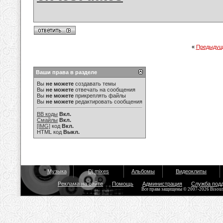
«
Предыдущ
Ваши права в разделе
Вы
не можете
создавать темы
Вы
не можете
отвечать на сообщения
Вы
не можете
прикреплять файлы
Вы
не можете
редактировать сообщения
BB коды
Вкл.
Смайлы
Вкл.
[IMG]
код
Вкл.
HTML код
Выкл.
Музыка
Dj mixes
Альбомы
Видеоклипы
Реклама на сайте
Помощь
Администрация
Служба под
Все права защищены © 2007-2026 Bisou