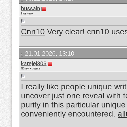
hussain
Новичок
Cnn10
Very clear! cnn10 uses
21.01.2026, 13:10
karejej306
Живу я здесь
I really like people unique wri
uncover just one reveal with 
purity in this particular unique 
conveniently encountered.
al