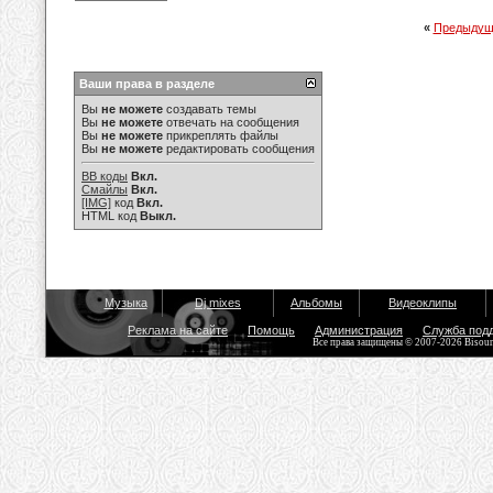
«
Предыдущ
Ваши права в разделе
Вы
не можете
создавать темы
Вы
не можете
отвечать на сообщения
Вы
не можете
прикреплять файлы
Вы
не можете
редактировать сообщения
BB коды
Вкл.
Смайлы
Вкл.
[IMG]
код
Вкл.
HTML код
Выкл.
Музыка
Dj mixes
Альбомы
Видеоклипы
Реклама на сайте
Помощь
Администрация
Служба под
Все права защищены © 2007-2026 Bisou