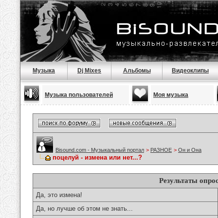
Музыка
Dj Mixes
Альбомы
Видеоклипы
Музыка пользователей
Моя музыка
Bisound.com - Музыкальный портал
>
РАЗНОЕ
>
Он и Она
поцелуй - измена или нет...?
Результаты опро
Да, это измена!
Да, но лучше об этом не знать...