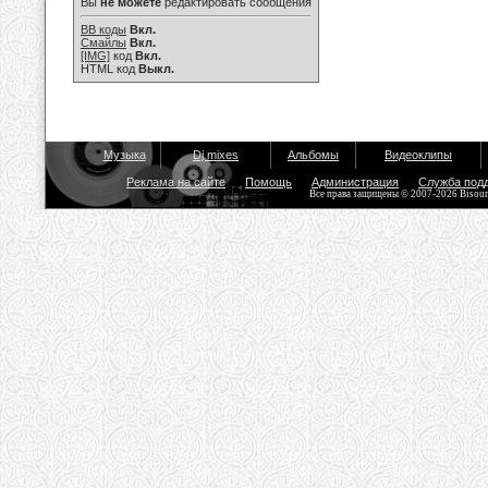
Вы
не можете
редактировать сообщения
BB коды
Вкл.
Смайлы
Вкл.
[IMG]
код
Вкл.
HTML код
Выкл.
Музыка
Dj mixes
Альбомы
Видеоклипы
Реклама на сайте
Помощь
Администрация
Служба под
Все права защищены © 2007-2026 Bisou