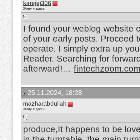
karejej306
Живу я здесь
I found your weblog website 
of your early posts. Proceed 
operate. I simply extra up y
Reader. Searching for forwar
afterward!…
fintechzoom.co
25.11.2024, 18:28
mazharabdullah
Живу я здесь
produce,It happens to be love
in the turntable, the main turn