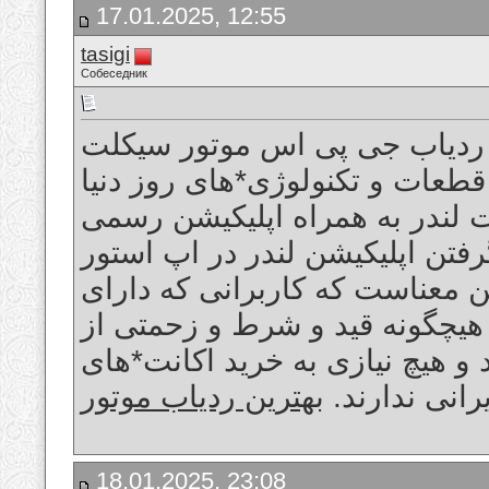
17.01.2025, 12:55
tasigi
Собеседник
ردیاب جی پی اس موتور سیکلت LD-63 لندر، محصولی ساخت ایران و
 قطعات و تکنولوژی*های روز دنیا
ت لندر به همراه اپلیکیشن رسمی
رفتن اپلیکیشن لندر در اپ استور
 معناست که کاربرانی که دارای
هیچگونه قید و شرط و زحمتی از
د و هیچ نیازی به خرید اکانت*های
یرانی ندارند
بهترین ردیاب موتور
18.01.2025, 23:08