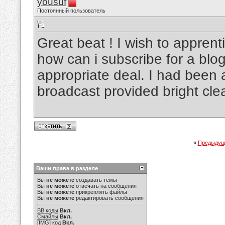
yousuf
Постоянный пользователь
Great beat ! I wish to appren
how can i subscribe for a bl
appropriate deal. I had been a 
broadcast provided bright cle
«
Предыдущ
Ваши права в разделе
Вы
не можете
создавать темы
Вы
не можете
отвечать на сообщения
Вы
не можете
прикреплять файлы
Вы
не можете
редактировать сообщения
BB коды
Вкл.
Смайлы
Вкл.
[IMG]
код
Вкл.