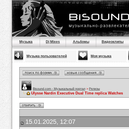
Музыка
Dj Mixes
Альбомы
Видеоклипы
Музыка пользователей
Моя музыка
Bisound.com - Музыкальный портал
>
Релизы
Ulysse Nardin Executive Dual Time replica Watches
15.01.2025, 12:07