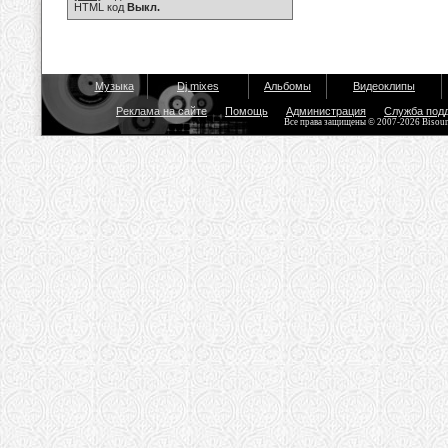
HTML код
Выкл.
Музыка
Dj mixes
Альбомы
Видеоклипы
Реклама на сайте
Помощь
Администрация
Служба под
Все права защищены © 2007-2026 Bisou