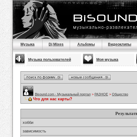
Музыка
Dj Mixes
Альбомы
Видеоклипы
Музыка пользователей
Моя музыка
Bisound.com - Музыкальный портал
>
РАЗНОЕ
>
Общество
Что для нас карты?
Результат
хобби
зависимость