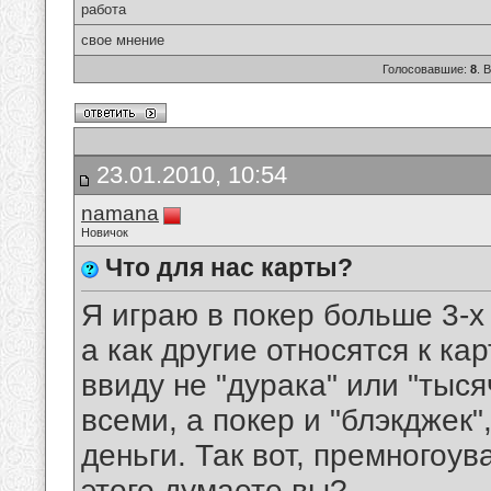
работа
свое мнение
Голосовавшие:
8
. 
23.01.2010, 10:54
namana
Новичок
Что для нас карты?
Я играю в покер больше 3-х 
а как другие относятся к к
ввиду не "дурака" или "тыся
всеми, а покер и "блэкджек"
деньги. Так вот, премногоу
этого думаете вы?