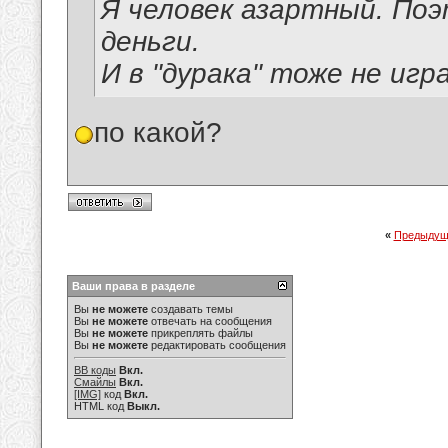
Я человек азартный. По
деньги.
И в "дурака" тоже не игр
по какой?
«
Предыдущ
Ваши права в разделе
Вы
не можете
создавать темы
Вы
не можете
отвечать на сообщения
Вы
не можете
прикреплять файлы
Вы
не можете
редактировать сообщения
BB коды
Вкл.
Смайлы
Вкл.
[IMG]
код
Вкл.
HTML код
Выкл.