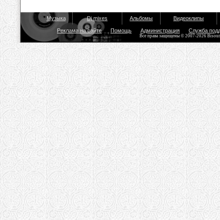
Музыка
Dj mixes
Альбомы
Видеоклипы
Реклама на сайте
Помощь
Администрация
Служба под
Все права защищены © 2007-2026 Bisou