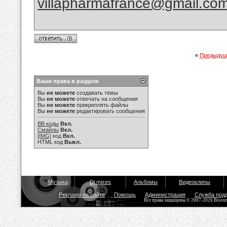
villapharmafrance@gmail.co
«
Предыдущ
Ваши права в разделе
Вы
не можете
создавать темы
Вы
не можете
отвечать на сообщения
Вы
не можете
прикреплять файлы
Вы
не можете
редактировать сообщения
BB коды
Вкл.
Смайлы
Вкл.
[IMG]
код
Вкл.
HTML код
Выкл.
Музыка
Dj mixes
Альбомы
Видеоклипы
Реклама на сайте
Помощь
Администрация
Служба под
Все права защищены © 2007-2026 Bisou