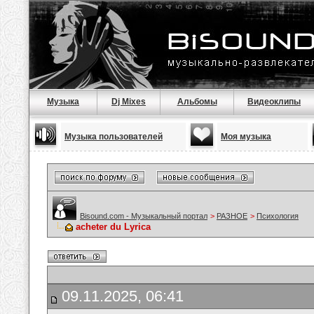
Музыка
Dj Mixes
Альбомы
Видеоклипы
Музыка пользователей
Моя музыка
Bisound.com - Музыкальный портал
>
РАЗНОЕ
>
Психология
acheter du Lyrica
09.11.2025, 06:41