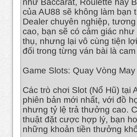
như Baccarat, Roulette hay B
của AU88 sẽ không làm bạn th
Dealer chuyên nghiệp, tương 
cao, bạn sẽ có cảm giác như 
thụ, nhưng lại vô cùng tiện l
đối trong từng ván bài là cam
Game Slots: Quay Vòng May
Các trò chơi Slot (Nổ Hũ) tạ
phiên bản mới nhất, với đồ h
nhưng tỷ lệ trả thưởng cao. 
thuật đặt cược hợp lý, bạn ho
những khoản tiền thưởng khổn