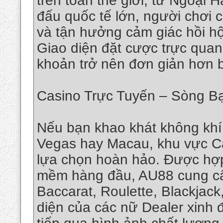
trên toàn thế giới, từ Ngoại 
đấu quốc tế lớn, người chơi c
và tận hưởng cảm giác hồi hộ
Giao diện đặt cược trực quan 
khoản trở nên đơn giản hơn b
Casino Trực Tuyến – Sòng B
Nếu bạn khao khát không khí 
Vegas hay Macau, khu vực Ca
lựa chọn hoàn hảo. Được hợp
mềm hàng đầu, AU88 cung cấp
Baccarat, Roulette, Blackjack
diện của các nữ Dealer xinh 