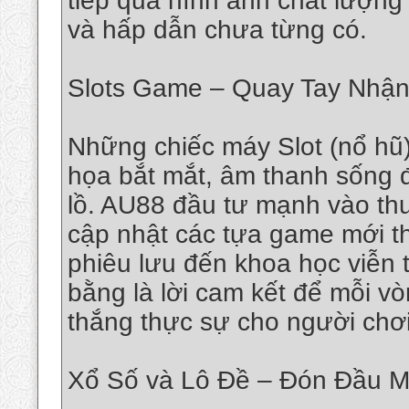
tiếp qua hình ảnh chất lượng
và hấp dẫn chưa từng có.
Slots Game – Quay Tay Nhậ
Những chiếc máy Slot (nổ hũ)
họa bắt mắt, âm thanh sống 
lồ. AU88 đầu tư mạnh vào thư
cập nhật các tựa game mới th
phiêu lưu đến khoa học viễn 
bằng là lời cam kết để mỗi v
thắng thực sự cho người chơi
Xổ Số và Lô Đề – Đón Đầu 