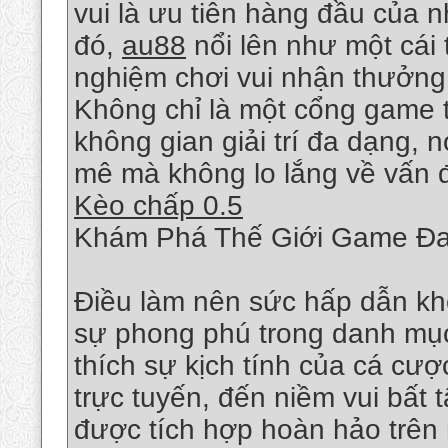
vui là ưu tiên hàng đầu của 
đó,
au88
nổi lên như một cái 
nghiệm chơi vui nhận thưởng
Không chỉ là một cổng game
không gian giải trí đa dạng,
mê mà không lo lắng về vấn 
Kèo chấp 0.5
Khám Phá Thế Giới Game Đa
Điều làm nên sức hấp dẫn kh
sự phong phú trong danh mục
thích sự kịch tính của cá cượ
trực tuyến, đến niềm vui bất t
được tích hợp hoàn hảo trên 