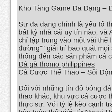
Kho Tàng Game Đa Dạng – 
Sự đa dạng chính là yếu tố t
bất kỳ nhà cái uy tín nào, và 
chỉ tập trung vào một vài thể
đường"" giải trí bao quát mọi 
thống đến các sản phẩm cá c
Đá gà thomo philippines
Cá Cược Thể Thao – Sôi Độn
Đối với những tín đồ bóng đá
thao khác, khu vực cá cược t
thực sự. Với tỷ lệ kèo cạnh tr