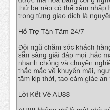
được mã hóa bằng công nghệ
thứ ba nào có thể xâm nhập 
trong từng giao dịch là nguyê
Hỗ Trợ Tận Tâm 24/7
Đội ngũ chăm sóc khách hàng
sẵn sàng giải đáp mọi thắc m
nhanh chóng và chuyên nghiệp
thắc mắc về khuyến mãi, ngư
tâm kịp thời, tạo cảm giác an 
Lời Kết Về AU88