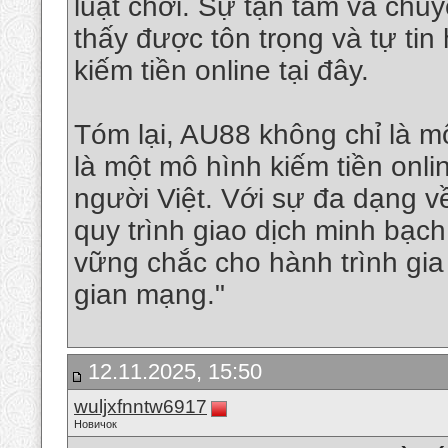
luật chơi. Sự tận tâm và chu
thấy được tôn trọng và tự tin
kiếm tiền online tại đây.
Tóm lại, AU88 không chỉ là mộ
là một mô hình kiếm tiền onl
người Việt. Với sự đa dạng v
quy trình giao dịch minh bạc
vững chắc cho hành trình gia
gian mạng."
12.11.2025, 15:50
wuljxfnntw6917
Новичок