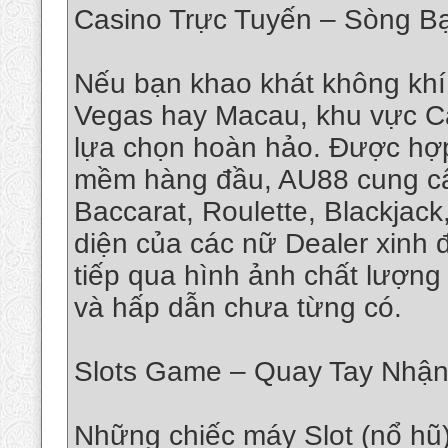
Casino Trực Tuyến – Sòng B
Nếu bạn khao khát không khí 
Vegas hay Macau, khu vực Ca
lựa chọn hoàn hảo. Được hợp
mềm hàng đầu, AU88 cung cấp
Baccarat, Roulette, Blackjack
diện của các nữ Dealer xinh 
tiếp qua hình ảnh chất lượng
và hấp dẫn chưa từng có.
Slots Game – Quay Tay Nhậ
Những chiếc máy Slot (nổ hũ)