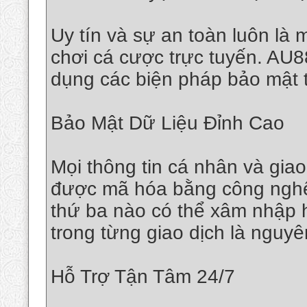
Uy tín và sự an toàn luôn là
chơi cá cược trực tuyến. AU8
dụng các biện pháp bảo mật ti
Bảo Mật Dữ Liệu Đỉnh Cao
Mọi thông tin cá nhân và giao
được mã hóa bằng công nghệ
thứ ba nào có thể xâm nhập 
trong từng giao dịch là nguyê
Hỗ Trợ Tận Tâm 24/7