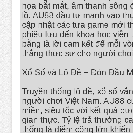
họa bắt mắt, âm thanh sống 
lồ. AU88 đầu tư mạnh vào thư
cập nhật các tựa game mới th
phiêu lưu đến khoa học viễn 
bằng là lời cam kết để mỗi v
thắng thực sự cho người chơi
Xổ Số và Lô Đề – Đón Đầu 
Truyền thống lô đề, xổ số vẫn 
người chơi Việt Nam. AU88 c
miền, siêu tốc với kết quả đ
gian thực. Tỷ lệ trả thưởng c
thống là điểm cộng lớn khiến