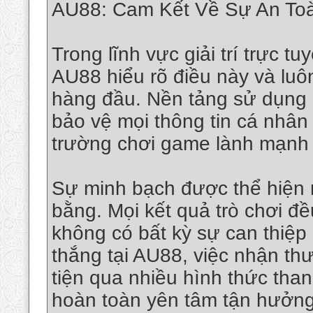
AU88: Cam Kết Về Sự An To
Trong lĩnh vực giải trí trực tu
AU88 hiểu rõ điều này và luô
hàng đầu. Nền tảng sử dụng 
bảo vệ mọi thông tin cá nhân 
trường chơi game lành mạnh v
Sự minh bạch được thể hiện 
bằng. Mọi kết quả trò chơi đ
không có bất kỳ sự can thiệp
thắng tại AU88, việc nhận th
tiện qua nhiều hình thức tha
hoàn toàn yên tâm tận hưởng