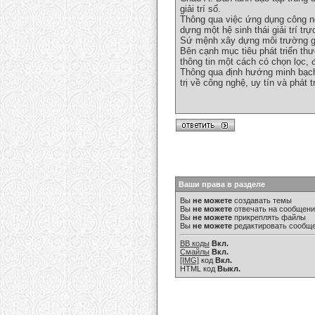
giải trí số.
Thông qua việc ứng dụng công ng
dựng một hệ sinh thái giải trí trự
Sứ mệnh xây dựng môi trường gi
Bên cạnh mục tiêu phát triển th
thông tin một cách có chọn lọc, 
Thông qua định hướng minh bạch
trị về công nghệ, uy tín và phát 
Ваши права в разделе
Вы
не можете
создавать темы
Вы
не можете
отвечать на сообщен
Вы
не можете
прикреплять файлы
Вы
не можете
редактировать сообщ
BB коды
Вкл.
Смайлы
Вкл.
[IMG]
код
Вкл.
HTML код
Выкл.