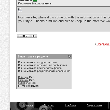
Постоянный пользователь
Positive site, where did u come up with the information on this po
your style. Thanks a million and please keep up the effective w
«
Предыдущ
Ваши права в разделе
Вы
не можете
создавать темы
Вы
не можете
отвечать на сообщения
Вы
не можете
прикреплять файлы
Вы
не можете
редактировать сообщения
BB коды
Вкл.
Смайлы
Вкл.
[IMG]
код
Вкл.
HTML код
Выкл.
Музыка
Dj mixes
Альбомы
Видеоклипы