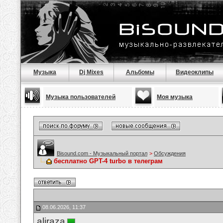
Музыка
Dj Mixes
Альбомы
Видеоклипы
Музыка пользователей
Моя музыка
Bisound.com - Музыкальный портал
>
Обсуждения
бесплатно GPT-4 turbo в телеграм
08.06.2026, 11:37
aliraza